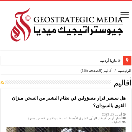
فانتازيا أردنية
الرئيسية
/
أقاليم
(الصفحة 165)
أقاليم
هل سيغير فرار مسؤولين في نظام البشير من السجن ميزان
القوى بالسودان؟
أبريل 27, 2023
أخبار
,
أراء
,
أفريقيا
,
الرأي
,
الشرق الأوسط
,
تحليلات وتقارير
,
قصص مميزة
على
التعليقات
هل
سيغير