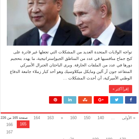
ردع
أعدائها
مغلقة
تواجه الولايات المتحدة العديد من المشكلات التي تجعلها غير قادرة على
كبح جماح منافسيها في عدد من المناطق الجيوإستراتيجية، ما يهدد بتحجيم
دورها في عدد من الملفات الحارقة. ويرى الباحثان الجنرال الأميركي
المتقاعد جون آر.آلين ومايكل ميكلاوسيك وهو أحد كبار زملاء جامعة الدفاع
الوطني الأميركية، أن أحدث المشكلات …
إقرأ أكثر »
« الأولى
...
140
150
160
«
163
164
صفحة 165 من 226
165
166
167