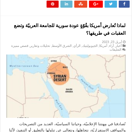
لماذا تُعارض أمريكا بقُوّةٍ عودة سورية للجامعة العربيّة وتضع
العقبات في طريقها؟
أبريل 23, 2023
أخبار
,
أراء
,
أمريكا
,
الجيوبوليتيك
,
الرأي
,
الشرق الأوسط
,
تحليلات وتقارير
,
قصص مميزة
على
التعليقات
لماذا
تُعارض
أمريكا
بقُوّةٍ
عودة
سورية
للجامعة
العربيّة
وتضع
العقبات
في
طريقها؟
مغلقة
تُصادفنا في مِهنتنا الإعلاميّة، وحياتنا السياسيّة، العديد من التصريحات
والمواقف الاستفزازيّة، نتجاهلها، ونتعالى عن تناولها بالتعليق أو التنفيذ، لأنّنا