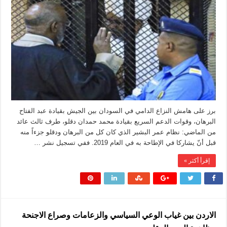
فرار
مسؤولين
في
نظام
البشير
من
السجن
ميزان
القوى
بالسودان؟
مغلقة
برز على هامش النزاع الدامي في السودان بين الجيش بقيادة عبد الفتاح
البرهان، وقوات الدعم السريع بقيادة محمد حمدان دقلو، طرف ثالث عائد
من الماضي: نظام عمر البشير الذي كان كل من البرهان ودقلو جزءاً منه
قبل أنّ يشاركا في الإطاحة به في العام 2019. ففي تسجيل نشر …
إقرأ أكثر »
الاردن بين غياب الوعي السياسي والزعامات وصراع الاجنحة