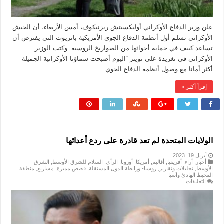
علن وزير الدفاع الأوكراني أوليكسيتش ريزنيكوف، أمس الأربعاء، أن الجيش
الأوكراني تسلم أول أنظمة الدفاع الجوي الأمريكية باتريوت التي يفترض أن
تساعد كييف في حماية أجوائها من الصواريخ الروسية. وكتب الوزير
الأوكراني في تغريدة على تويتر “اليوم أصبحت سماؤنا الأوكرانية الجميلة
أكثر أمانا مع وصول أنظمة الدفاع الجوي …
إقرأ أكثر »
الولايات المتحدة لم تعد قادرة على ردع أعدائها
أبريل 19, 2023
أخبار
,
أراء
,
أفريقيا
,
أقاليم
,
أمريكا
,
أوروبا
,
الرأي
,
السلام للشرق الأوسط
,
الشرق
الأوسط
,
تحليلات وتقارير
,
روسيا- ورابطة الدول المستقلة
,
قصص مميزة
,
مشاريع
,
منطقة
المحيط الهادئ وآسيا
على
التعليقات
الولايات
المتحدة
لم
تعد
قادرة
على