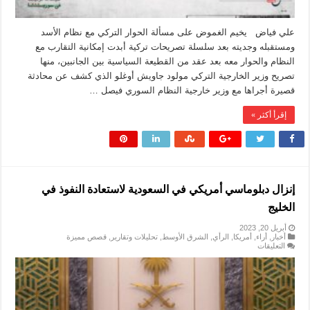
علي فياض يخيم الغموض على مسألة الحوار التركي مع نظام الأسد
ومستقبله وجديته بعد سلسلة تصريحات تركية أبدت إمكانية التقارب مع
النظام والحوار معه بعد عقد من القطيعة السياسية بين الجانبين، منها
تصريح وزير الخارجية التركي مولود جاويش أوغلو الذي كشف عن محادثة
قصيرة أجراها مع وزير خارجية النظام السوري فيصل …
إقرأ أكثر »
إنزال دبلوماسي أمريكي في السعودية لاستعادة النفوذ في
الخليج
أبريل 20, 2023
أخبار
,
أراء
,
أمريكا
,
الرأي
,
الشرق الأوسط
,
تحليلات وتقارير
,
قصص مميزة
على
التعليقات
إنزال
دبلوماسي
أمريكي
في
السعودية
لاستعادة
النفوذ