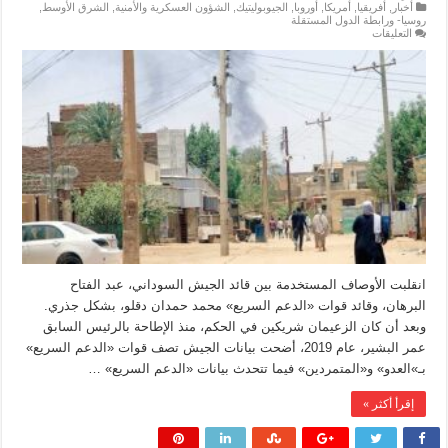
أخبار
,
أفريقيا
,
أمريكا
,
أوروبا
,
الجيوبوليتيك
,
الشؤون العسكرية والأمنية
,
الشرق الأوسط
,
روسيا- ورابطة الدول المستقلة
على
التعليقات
السودان:
الذهب
وإسرائيل
وفاغنر
أم
الديمقراطية
والإسلاميون؟
مغلقة
انقلبت الأوصاف المستخدمة بين قائد الجيش السوداني، عبد الفتاح
البرهان، وقائد قوات «الدعم السريع» محمد حمدان دقلو، بشكل جذري.
وبعد أن كان الزعيمان شريكين في الحكم، منذ الإطاحة بالرئيس السابق
عمر البشير، عام 2019، أضحت بيانات الجيش تصف قوات «الدعم السريع»
بـ»العدو» و«المتمردين» فيما تتحدث بيانات «الدعم السريع» …
إقرأ أكثر »