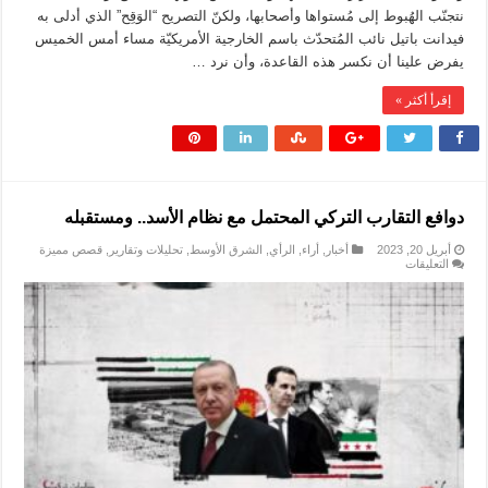
نتجنّب الهُبوط إلى مُستواها وأصحابها، ولكنّ التصريح “الوَقِح” الذي أدلى به
فيدانت باتيل نائب المُتحدّث باسم الخارجية الأمريكيّة مساء أمس الخميس
يفرض علينا أن نكسر هذه القاعدة، وأن نرد …
إقرأ أكثر »
دوافع التقارب التركي المحتمل مع نظام الأسد.. ومستقبله
أبريل 20, 2023
أخبار
,
أراء
,
الرأي
,
الشرق الأوسط
,
تحليلات وتقارير
,
قصص مميزة
على
التعليقات
دوافع
التقارب
التركي
المحتمل
مع
نظام
الأسد..
ومستقبله
مغلقة