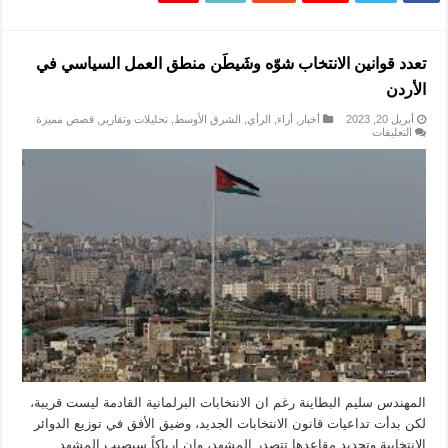
تعدد قوانين الانتخاب شوّه وشَيطَن منطق العمل السياسي في
الأردن
أبريل 20, 2023
أخبار
,
أراء
,
الرأي
,
الشرق الأوسط
,
تحليلات وتقارير
,
قصص مميزة
على
التعليقات
تعدد
قوانين
الانتخاب
شوّه
وشَيطَن
منطق
العمل
السياسي
في
الأردن
مغلقة
المهندس سليم البطاينة رغم ان الانتخابات البرلمانية القادمة ليست قريبة،
لكن بدأت تداعيات قانون الانتخابات الجديد، وضيق الأفق في توزيع الدوائر
الانتخابية وتحديد مقاعدها تتصدر المشهد، وإن إرباكاً سيصيب المشهد