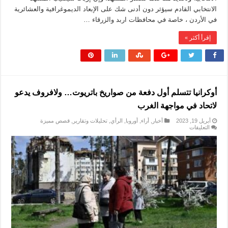
الانتخابي القادم سيؤثر دون أدنى شك على الإبعاد الديموغرافية والعشائرية
في الأردن ، خاصة في محافظات اربد والزرقاء …
إقرأ أكثر »
أوكرانيا تتسلم أول دفعة من صواريخ باتريوت… ولافروف يدعو
لاتحاد في مواجهة الغرب
أبريل 19, 2023
أخبار
,
أراء
,
أوروبا
,
الرأي
,
تحليلات وتقارير
,
قصص مميزة
على
التعليقات
أوكرانيا
تتسلم
أول
دفعة
من
صواريخ
باتريوت…
ولافروف
يدعو
لاتحاد
في
مواجهة
الغرب
مغلقة