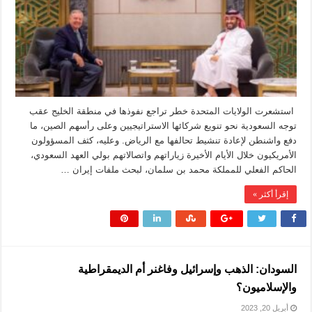
في
الخليج
مغلقة
استشعرت الولايات المتحدة خطر تراجع نفوذها في منطقة الخليج عقب
توجه السعودية نحو تنويع شركائها الاستراتيجيين وعلى رأسهم الصين، ما
دفع واشنطن لإعادة تنشيط تحالفها مع الرياض. وعليه، كثف المسؤولون
الأمريكيون خلال الأيام الأخيرة زياراتهم واتصالاتهم بولي العهد السعودي،
الحاكم الفعلي للمملكة محمد بن سلمان، لبحث ملفات إيران …
إقرأ أكثر »
السودان: الذهب وإسرائيل وفاغنر أم الديمقراطية
والإسلاميون؟
أبريل 20, 2023