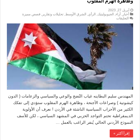
وظاهرة الهرم المقلوب
أبريل 27, 2023
أخبار
,
أراء
,
الجيوبوليتيك
,
الرأي
,
الشرق الأوسط
,
تحليلات وتقارير
,
قصص مميزة
على
التعليقات
الاردن
بين
غياب
الوعي
السياسي
والزعامات
وصراع
الاجنحة
وظاهرة
الهرم
المقلوب
مغلقة
المهندس سليم البطاينه غياب النُضج والوعي والسياسي والزعامات ( الدون
كيشوتية ) وصراعات الأجنحة ، وظاهرة الهرم المقلوب ستؤدي إلى تفكك
الكثير من الأحزاب السياسية الناشئة في الأردن ! نعرف أن الأولوية
الديمقراطية تحتم التواجد الحزبي في المشهد السياسي ، لكن للأسف
النموذج الأردني الحالي يُنفر الراغب بالعمل …
إقرأ أكثر »