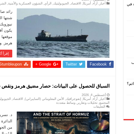
أخبار
,
أراء
,
أمريكا
,
الاقتصاد
,
الجيوبوليتيك
,
الرأي
,
الشؤون العسكرية والأمنية
,
الشر
ة في
رائد صا
شنتها ال
نيوزويك
يكون أق
موقعها 
هرمز. و
إقرأ أك
ب
Stumbleupon
Google +
Twitter
Facebook
ئم؟
السباق للحصول على البيانات: حصار مضيق هرمز ونقص سل
أغسطس 4, 2026
أخبار
,
أراء
,
أمريكا
,
إنفوجرافيك
,
الأمن المعلوماتي (السايبراني)
,
الاقتصاد
,
الجيوبولي
المجتمع
,
تحليلات وتقارير
,
وسائط متعددة
على
التعليقات
السباق
للحصول
د. نسري
على
الدائرة 
البيانات:
حصار
من الجهة
مضيق
المُسال
هرمز