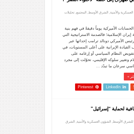
لعسكرية والأمنية
,
الشرق الأوسط
,
المجتمع
,
تحليلات
لحسابات الأميركية يوماً دقيقةً في فهم بنية
إيران الإسلامية؛ فالصدمة الاستراتيجية التي
ئيس الأميركي دونالد ترامب إحداثها عبر
 القيادة الإيرانية على أعلى المستويات، في
تقويض النظام السياسي أو إرغامه على
م وتغيير سلوكه الإقليمي، تحوّلت إلى مجرد
سي سرعان ما تبدّد …
ثر »
Pinterest
LinkedIn
كافية لحماية “إسرائيل”
 للشرق الأوسط
,
الشؤون العسكرية والأمنية
,
الشرق