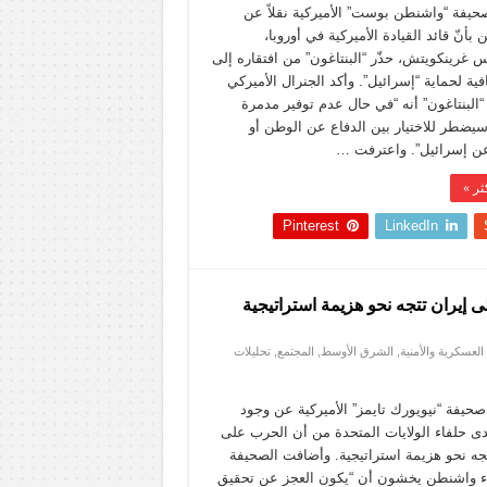
حيفة “واشنطن بوست” الأميركية نقلاً عن
بأنّ قائد القيادة الأميركية في أوروبا،
 غرينكويتش، حذّر “البنتاغون” من افتقاره إلى
ية لحماية “إسرائيل”. وأكد الجنرال الأميركي
“البنتاغون” أنه “في حال عدم توفير مدمرة
سيضطر للاختيار بين الدفاع عن الوطن أو
عن إسرائيل”. واعترفت …
ثر »
Pinterest
LinkedIn
إيران تتجه نحو هزيمة استراتيجية
لعسكرية والأمنية
,
الشرق الأوسط
,
المجتمع
,
تحليلات
يفة “نيويورك تايمز” الأميركية عن وجود
ى حلفاء الولايات المتحدة من أن الحرب على
تجه نحو هزيمة استراتيجية. وأضافت الصحيفة
اء واشنطن يخشون أن “يكون العجز عن تحقيق