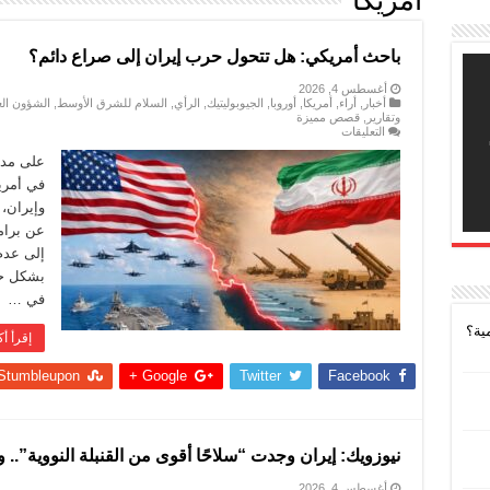
أمريكا
باحث أمريكي: هل تتحول حرب إيران إلى صراع دائم؟
أغسطس 4, 2026
أخبار
,
أراء
,
أمريكا
,
أوروبا
,
الجيوبوليتيك
,
الرأي
,
السلام للشرق الأوسط
,
الشؤون الع
وتقارير
,
قصص مميزة
على
التعليقات
باحث
أمريكي:
على مدا
هل
في أمري
تتحول
حرب
وإيران، 
إيران
عن برام
إلى
صراع
إلى عدم
دائم؟
مغلقة
بشكل حت
في …
ية؟
إقرأ أك
Stumbleupon
Google +
Twitter
Facebook
نيوزويك: إيران وجدت “سلاحًا أقوى من القنبلة النووية”.. و
أغسطس 4, 2026