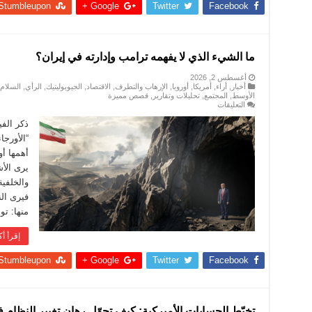
Stumbleupon
Google +
Twitter
Facebook
ما الشيء الذي لا يفهمه ترامب وإدارته في إيران؟
أغسطس 2, 2026
أخبار
,
أراء
,
أمريكا
,
أوروبا
,
الإرهاب والتطرف
,
الاقتصاد
,
الجيوبوليتيك
,
الرأي
,
السلام
الأوسط
,
المجتمع
,
تحليلات وتقارير
,
قصص مميزة
على
التعليقات
ما
الشيء
ذكر الف
الذي
لا
يفهمه
أهمها أو
ترامب
يرى الأش
وإدارته
في
والخلفية
إيران؟
مغلقة
فيرى ال
منها: تو
إقرأ أك
Stumbleupon
Google +
Twitter
Facebook
تخبّط الحسابات الأميركية: كيف تحوّل رهان تغيير النظام