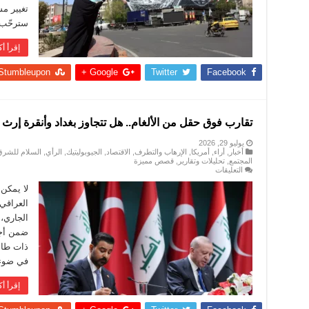
الحرب
تغيير م
على
إيران
سترحّب 
تتجه
نحو
إقرأ أك
هزيمة
استراتيجية
مغلقة
Stumbleupon
Google +
Twitter
Facebook
تقارب فوق حقل من الألغام.. هل تتجاوز بغداد وأنقرة إرث 
يوليو 29, 2026
أخبار
,
أراء
,
أمريكا
,
الإرهاب والتطرف
,
الاقتصاد
,
الجيوبوليتيك
,
الرأي
,
السلام للشرق
المجتمع
,
تحليلات وتقارير
,
قصص مميزة
على
التعليقات
تقارب
فوق
لا يمكن 
حقل
من
الألغام..
الجاري، 
هل
ضمن أجند
تتجاوز
بغداد
ذات طاب
وأنقرة
إرث
في ضوء 
الخلافات؟
مغلقة
إقرأ أك