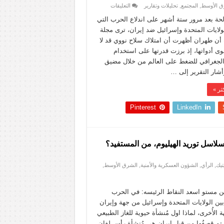
على
ق الأوسط
,
المجتمع
,
تحليلات وتقارير
التعليقات
نيوزويك:
إيران
لحة بعد مرور ستة أشهر على اندلاع الحرب التي
وجدت
ولايات المتحدة وإسرائيل ضد إيران، ترى مجلة
“سلاحًا
أقوى
 أن طهران أظهرت أن امتلاك سلاح نووي قد لا
من
وى أدواتها، إذ برزت قدرتها على استخدام
القنبلة
النووية”..
الجغرافي للضغط على العالم من خلال مضيق
ويحقق
نتائج
أشار التقرير إلى …
فعالة
مغلقة
ثر »
Pinterest
LinkedIn
اسل توريد الهيليوم، من المستفيد؟
تيك
,
الرأي
,
الشؤون العسكرية والأمنية
,
الشرق الأوسط
,
ن مستو اسعد النقاط الرئيسه: في الحرب
بين الولايات المتحدة وإسرائيل من جهة وإيران
 الأُخرى، لماذا اول مُنشأة حيوية للغاز الطبيعي
 تم قصفُها من قِبل إيران هي مُنشأة رأس لفان