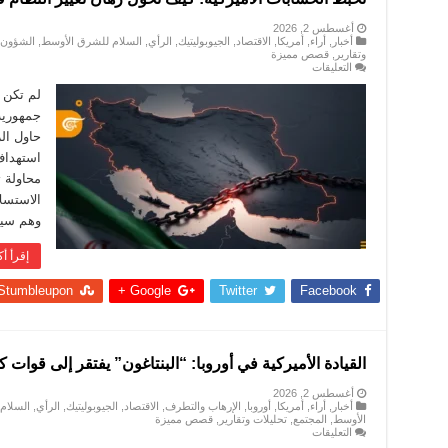
أغسطس 2, 2026
أخبار
,
أراء
,
أمريكا
,
الاقتصاد
,
الجيوبوليتيك
,
الرأي
,
السلام للشرق الأوسط
,
الشؤون ا
وتقارير
,
قصص مميزة
على
التعليقات
تخبّط
الحسابات
لم تكن ا
الأميركية:
جمهورية 
كيف
تحوّل
حاول الر
رهان
استهداف
تغيير
النظام
محاولة 
في
طهران
الاستسلا
إلى
وهم سيا
خطة
“لاحتواء
النصر”؟
إقرأ أك
مغلقة
Stumbleupon
Google +
Twitter
Facebook
القيادة الأميركية في أوروبا: “البنتاغون” يفتقر إلى قوات 
أغسطس 2, 2026
أخبار
,
أراء
,
أمريكا
,
أوروبا
,
الإرهاب والتطرف
,
الاقتصاد
,
الجيوبوليتيك
,
الرأي
,
السلام
الأوسط
,
المجتمع
,
تحليلات وتقارير
,
قصص مميزة
على
التعليقات
القيادة