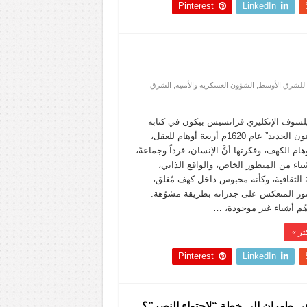
Pinterest
LinkedIn
 للشرق الأوسط
,
الشؤون العسكرية والأمنية
,
الشرق
يلسوف الإنكليزي فرانسيس بيكون في كتابه
“الأورجانون الجديد” عام 1620م أربعة أوهام للعقل،
هام الكهف، وفكرتها أنَّ الإنسان، فرداً وجماعةً،
ياء من المنظور الخاص، والواقع الذاتي،
 الثقافية، وكأنه محبوس داخل كهف مُغلق،
نور المنعكس على جدرانه بطريقة مشوّهة.
هّم أشياء غير موجودة، …
ثر »
Pinterest
LinkedIn
 في طهران إلى خطة “لاحتواء النصر”؟