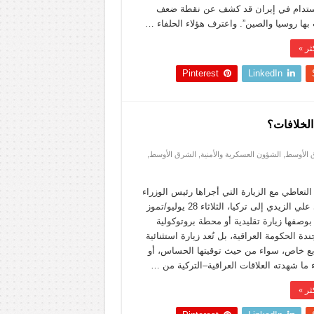
ستدام في إيران قد كشف عن نقطة ضعف
بها روسيا والصين”. واعترف هؤلاء الحلفاء …
ثر »
Pinterest
LinkedIn
الخلافات؟
 الأوسط
,
الشؤون العسكرية والأمنية
,
الشرق الأوسط
,
التعاطي مع الزيارة التي أجراها رئيس الوزراء
العراقي علي الزيدي إلى تركيا، الثلاثاء 28 يوليو/تموز
بوصفها زيارة تقليدية أو محطة بروتوكولية
ة الحكومة العراقية، بل تُعد زيارة استثنائية
ع خاص، سواء من حيث توقيتها الحساس، أو
ما شهدته العلاقات العراقية–التركية من …
ثر »