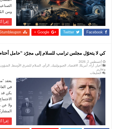
ونقص
الصناعي
سلاسل
توريد
ومن الم
الهيليوم،
من
إقرأ أك
المستفيد؟
مغلقة
Stumbleupon
Google +
Twitter
Facebook
كي لا يتحوّل مجلس ترامب للسلام إلى مجرّد “حامل أختام
أغسطس 2, 2026
أخبار
,
أراء
,
أمريكا
,
الاقتصاد
,
الجيوبوليتيك
,
الرأي
,
السلام للشرق الأوسط
,
الشؤون ا
وتقارير
على
التعليقات
كي
لا
يعقد “م
يتحوّل
في العا
مجلس
ترامب
يكن قد ت
للسلام
الاجتماع
إلى
مجرّد
ولا عن 
“حامل
أختام
المشاركة
الملك”
مغلقة
إقرأ أك