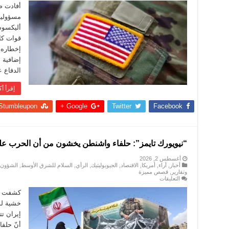
الأميركية
أفادت ص
في
مسؤولين 
أوروبا:
“البنتاغون”
أليكسوس
يفتقر
قوات كاف
إلى
قوات
إخطاره 
كافية
لحماية
إضافية 
“إسرائيل”
الدفاع 
مغلقة
إقرأ أك
Stumbleupon
Google +
Twitter
Facebook
“نيويورك تايمز”: حلفاء واشنطن يخشون من أن الحرب على 
أغسطس 2, 2026
أخبار
,
أراء
,
أمريكا
,
الاقتصاد
,
الجيوبوليتيك
,
الرأي
,
السلام للشرق الأوسط
,
الشؤون ا
وتقارير
,
قصص مميزة
على
التعليقات
“نيويورك
تايمز”:
كشفت صح
حلفاء
خشية لد
واشنطن
يخشون
إيران ت
من
أنّ حلف
أن