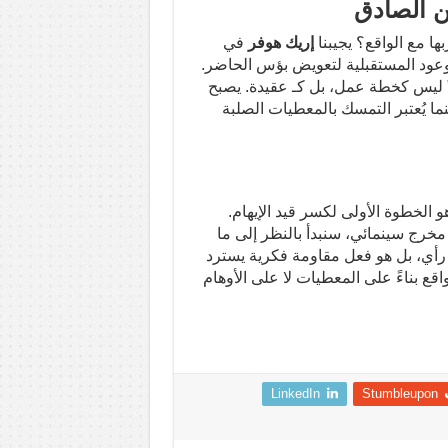
ن الصادق
ا مع الواقع؟ يجيبنا
إريك هوفر
في
لوعود المستقبلية لتعويض بؤس الحاضر.
د” ليس كخطة عمل، بل كـ عقيدة. يصبح
ينما يُعتبر التمسك بالمعطيات الصلبة
و الخطوة الأولى لكسر قيد الإيهام.
 مخرج سينمائي، سنبدأ بالنظر إلى ما
د رأي، بل هو فعل مقاومة فكرية يسترد
قع بناءً على المعطيات لا على الأوهام
LinkedIn
Stumbleupon