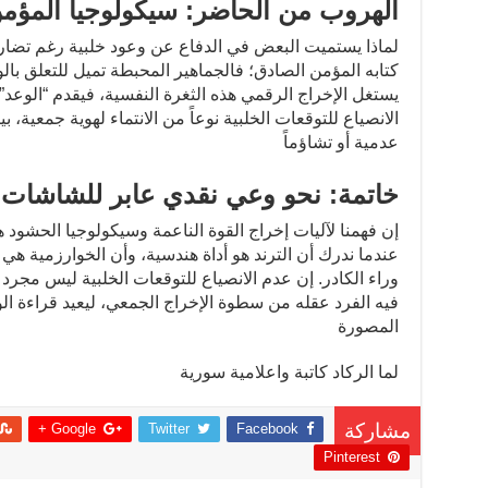
الهروب من الحاضر: سيكولوجيا المؤم
لماذا يستميت البعض في الدفاع عن وعود خلبية رغم تضاربه
كتابه المؤمن الصادق؛ فالجماهير المحبطة تميل للتعلق با
يستغل الإخراج الرقمي هذه الثغرة النفسية، فيقدم “الوع
الانصياع للتوقعات الخلبية نوعاً من الانتماء لهوية جمعية، ب
عدمية أو تشاؤماً
خاتمة: نحو وعي نقدي عابر للشاشات
إن فهمنا لآليات إخراج القوة الناعمة وسيكولوجيا الحشود ه
عندما ندرك أن الترند هو أداة هندسية، وأن الخوارزمية هي
وراء الكادر. إن عدم الانصياع للتوقعات الخلبية ليس مجر
فيه الفرد عقله من سطوة الإخراج الجمعي، ليعيد قراءة الوا
المصورة
لما الركاد كاتبة واعلامية سورية
Google +
Twitter
Facebook
مشاركة
Pinterest