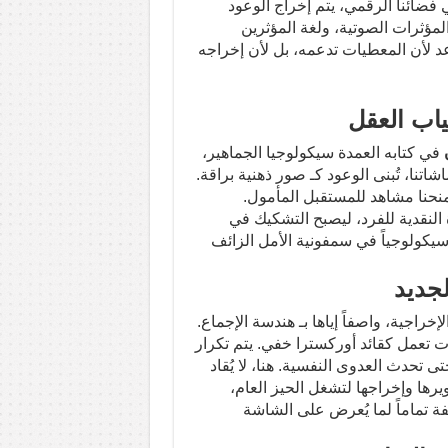
ي فضائنا الرقمي، يتم إخراج الوعود
لمؤثرات الصوتية، ولغة المؤثرين
د لأن المعطيات تدعمه، بل لأن إخراجه
ياب العقل
في كتابه العمدة سيكولوجيا الجماهير،
تنا، تُبنى الوعود كـ صور ذهنية براقة.
تمنحنا مشاهد للمستقبل المأمول.
النقدية للفرد، ليصبح التشكيك في
 سيكولوجياً في سمفونية الأمل الزائف
لجديد
إخراجية، واصفاً إياها بـ هندسة الإجماع.
 تعمل كقائد أوركسترا خفي. يتم تكرار
 تحدث العدوى النفسية. هنا، لا يُقاد
يرها وإخراجها لتشغل الحيز العام،
ة تماماً لما يُعرض على الشاشة