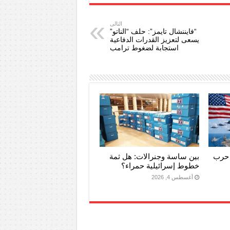
التالى
“فايننشال تايمز”: حلف “الناتو”
يسعى لتعزيز القدرات الدفاعية
استجابة لضغوط ترامب
 حرب
بين ساسة وجنرالات: هل ثمة
خطوط إسرائيلية حمراء؟
أغسطس 4, 2026