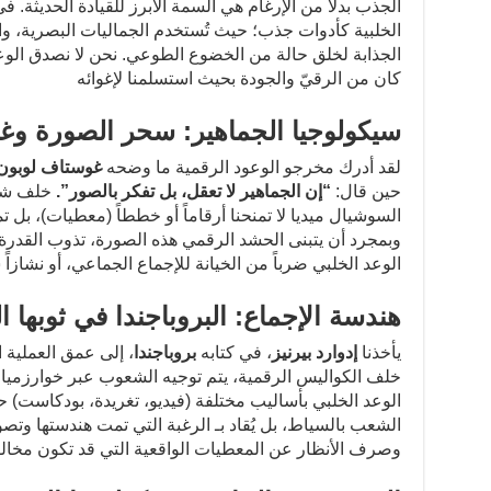
الجذب بدلاً من الإرغام هي السمة الأبرز للقيادة الحديثة. ف
الخلبية كأدوات جذب؛ حيث تُستخدم الجماليات البصرية، وا
الجذابة لخلق حالة من الخضوع الطوعي. نحن لا نصدق الوع
كان من الرقيّ والجودة بحيث استسلمنا لإغوائه
سيكولوجيا الجماهير: سحر الصورة وغ
لقد أدرك مخرجو الوعود الرقمية ما وضحه
غوستاف لوبون
حين قال:
“
إن الجماهير لا تعقل، بل تفكر بالصور”.
خلف شاشا
السوشيال ميديا لا تمنحنا أرقاماً أو خططاً (معطيات)، بل 
وبمجرد أن يتبنى الحشد الرقمي هذه الصورة، تذوب القدرة 
الوعد الخلبي ضرباً من الخيانة للإجماع الجماعي، أو نشازاً
هندسة الإجماع: البروباجندا في ثوبها ا
يأخذنا
إدوارد بيرنيز
، في كتابه
بروباجندا
، إلى عمق العملية ال
خلف الكواليس الرقمية، يتم توجيه الشعوب عبر خوارزميات
الوعد الخلبي بأساليب مختلفة (فيديو، تغريدة، بودكاست) حتى
الشعب بالسياط، بل يُقاد بـ الرغبة التي تمت هندستها وتصو
وصرف الأنظار عن المعطيات الواقعية التي قد تكون مخالف