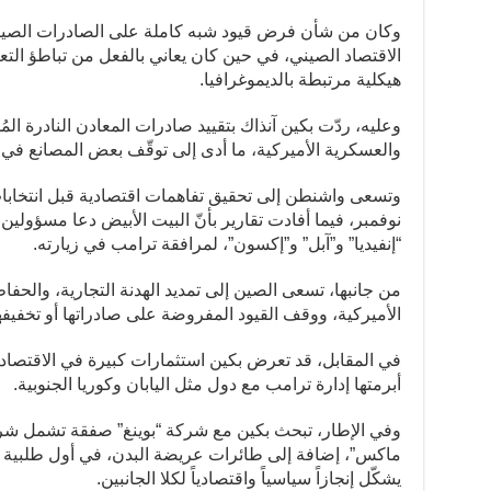
وكان من شأن فرض قيود شبه كاملة على الصادرات الصينية إ
الاقتصاد الصيني، في حين كان يعاني بالفعل من تباطؤ التعا
هيكلية مرتبطة بالديموغرافيا.
وعليه، ردّت بكين آنذاك بتقييد صادرات المعادن النادرة ا
والعسكرية الأميركية، ما أدى إلى توقّف بعض المصانع في ا
وتسعى واشنطن إلى تحقيق تفاهمات اقتصادية قبل انتخابات
نوفمبر، فيما أفادت تقارير بأنّ البيت الأبيض دعا مسؤولي
“إنفيديا” و”آبل” و”إكسون”، لمرافقة ترامب في زيارته.
من جانبها، تسعى الصين إلى تمديد الهدنة التجارية، والحفا
الأميركية، ووقف القيود المفروضة على صادراتها أو تخفيفه
في المقابل، قد تعرض بكين استثمارات كبيرة في الاقتصا
أبرمتها إدارة ترامب مع دول مثل اليابان وكوريا الجنوبية.
يشكّل إنجازاً سياسياً واقتصادياً لكلا الجانبين.