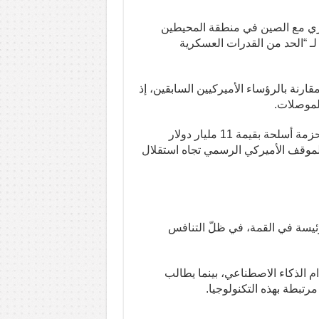
كري مع الصين في منطقة المحيطين
لـ “الحد من القدرات العسكرية
 مقارنة بالرؤساء الأميركيين السابقين، إذ
لموصلات.
وأفادت تقارير بأنّ وزارة الخارجية الأميركية علّقت مؤقتاً حزمة أسلحة بقيمة 11 مليار دولار
لموقف الأميركي الرسمي تجاه استقلال
رئيسة في القمة، في ظلّ التنافس
 الذكاء الاصطناعي، بينما يطالب
رتبطة بهذه التكنولوجيا.