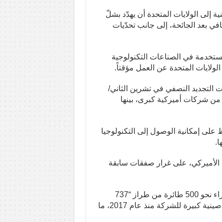
لى الولايات المتحدة أن يهدّد بشلّ
في بعد الجائحة، إلى جانب تحدّيات
لمُستخدمة في الصناعات التكنولوجية
لولايات المتحدة عن العمل مؤقتاً.
 التجديد النصفي في تشرين الثاني/
ن من شركات أميركية كبرى، بينها
ظ على إمكانية الوصول إلى التكنولوجيا
ا.
د الأميركي، على غرار صفقات سابقة
وفي الإطار، تبحث بكين مع شركة “بوينغ” صفقة تشمل شراء نحو 500 طائرة من طراز “737
ماكس”، إضافة إلى طائرات عريضة البدن، في أول طلبية صينية كبيرة للشركة منذ عام 2017، ما