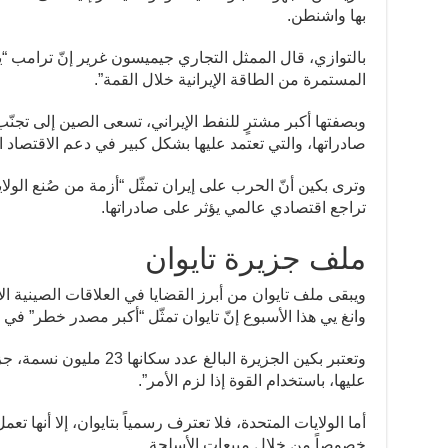
بها واشنطن.
بالتوازي، قال الممثل التجاري جيميسون غرير إنّ ترامب
المستمرة من الطاقة الإيرانية خلال القمة”.
وبصفتها أكبر مشترٍ للنفط الإيراني، تسعى الصين إلى تجن
صادراتها، والتي تعتمد عليها بشكل كبير في دعم الاقتصاد 
وترى بكين أنّ الحرب على إيران تمثّل “أزمة من صُنع الولاي
تراجع اقتصادي عالمي يؤثر على صادراتها.
ملف جزيرة تايوان
ويبقى ملف تايوان من أبرز القضايا في العلاقات الصينية ال
وانغ يي هذا الأسبوع إنّ تايوان تمثّل “أكبر مصدر خطر” في
وتعتبر بكين الجزيرة البالغ ع
عليها، باستخدام القوة إذا لزم الأمر”.
أما الولايات المتحدة، فلا تعترف رسمياً بتايوان، إلا أنها 
خصوصاً من خلال مبيعات الأسلحة.