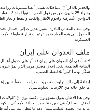
والجدير بالذكر أنّ المباحثات تشمل أيضاً مشتريات زراعي
بشراء 25 مليون
الدواجن الأميركية ولحوم الأبقار والفحم والنفط والغاز الط
وفي ملف المعادن النادرة، تشير تقديرات إلى احتمال بحث ا
الوصول إلى هذه المواد ضمن ترتيبات تجارية طويلة الأمد
العسكرية.
ملف العدوان على إيران
لا شكّ في أنّ العدوان على إيران قد أثّر على جدول أعمال
الطاقة العالمية، بفعل إغلاق مضيق هرمز الذي يمرّ عبره ن
شكّل تهديداً كبيراً للاقتصاد الصيني.
إضافةً إلى ذلك، تراوحت تصريحات ترامب المتقلّبة بين إعلان
ما خلق حالة من “الارتباك الدبلوماسي”.
وفي هذا الإطار، يقول مسؤولون باكستانيون إنّ “الولايات 
لوقف الصراع”، في حين دعا وزير الخزانة الأميركي سكوت 
مزيد من الجهود الدبلوماسية”، وهو ما يُنظر إليه على أن