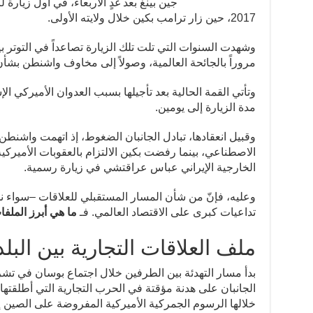
جين بينغ بعد غدٍ الأربعاء، في أول زيار
2017، حين زار ترامب بكين خلال ولايته الأولى.
وشهدت السنوات التي تلت تلك الزيارة تصاعداً في التوتر بين
مروراً بالجائحة العالمية، وصولاً إلى مخاوف واشنطن بش
وتأتي القمة الحالية بعد تأجيلها بسبب العدوان الأميركي ا
مدة الزيارة إلى يومين.
وقبيل انعقادها، تبادل الجانبان الضغوط، إذ اتهمت واشنطن
الاصطناعي، بينما رفضت بكين الالتزام بالعقوبات الأميركي
الخارجية الإيراني عباس عراقتشي في زيارة رسمية.
وعليه، فإنّ من شأن المسار المستقبلي للعلاقات –سواء نح
تداعيات كبرى على الاقتصاد العالمي. فـ
ما هي أبرز الملف
ملف العلاقات التجارية بين البل
بدأ مسار التهدئة بين الطرفين خلال اجتماع بوسان في تشر
الجانبان على هدنة مؤقتة في الحرب التجارية التي أطلقتها
خلالها الرسوم الجمركية الأميركية المفروضة على الصين إلى 45