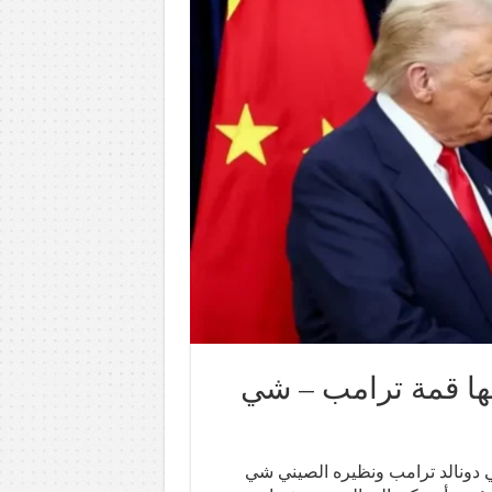
شها قمة ترامب – شي
كي دونالد ترامب ونظيره الصيني شي