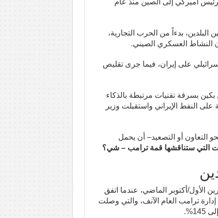
ة لرئيس أميركي إلى الصين منذ عام
 البلدين، بدءاً من الحرب التجارية،
أن النشاط العسكري الصيني.
لإسرائيلي على إيران، فيما جرى تقليص
 بكين بسرقة تقنيات مرتبطة بالذكاء
ة على النفط الإيراني واستقبلت وزير
و التعاون أو التصعيد– أن يحمل
ات التي ستناقشها قمة ترامب – شي؟
دين
ين الأول/أكتوبر الماضي، عندما اتفق
 إدارة ترامب العام الآنف، والتي وصلت
1%.