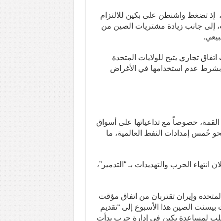
ة، إذ تضغط واشنطن على بكين للالتزام
 طن من فول الصويا سنوياً لمدة 3 سنوات، إلى جانب زيادة مشتريات الصين من
بيعي.
تفاق تجاري يتيح للولايات المتحدة
، بشرط عدم استخدامها في الأغراض
 القمة، خصوصاً مع تداعياتها على أسواق
حو خُمس إمدادات النفط العالمية، ما
 انتهاء الحرب والتهديدات بـ “التدمير”،
المتحدة وإيران تقتربان من اتفاق مؤقت
بيسنت الصين هذا الأسبوع إلى “تقديم
ه طلب لمساعدة بكين في إدارة حرب بدأت