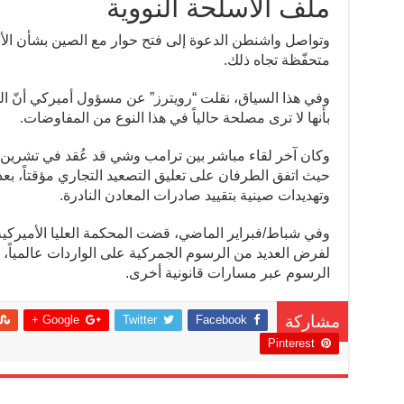
ملف الأسلحة النووية
وتواصل واشنطن الدعوة إلى فتح حوار مع الصين بشأن الأسلحة
متحفّظة تجاه ذلك.
وفي هذا السياق، نقلت “رويترز” عن مسؤول أميركي أنّ
بأنها لا ترى مصلحة حالياً في هذا النوع من المفاوضات.
وكان آخر لقاء مباشر بين ترامب وشي قد عُقد في تشرين ال
حيث اتفق الطرفان على تعليق التصعيد التجاري مؤقتاً، ب
وتهديدات صينية بتقييد صادرات المعادن النادرة.
وفي شباط/فبراير الماضي، قضت المحكمة العليا الأميركية بأ
لفرض العديد من الرسوم الجمركية على الواردات عالمياً، إ
الرسوم عبر مسارات قانونية أخرى.
Google +
Twitter
Facebook
مشاركة
Pinterest