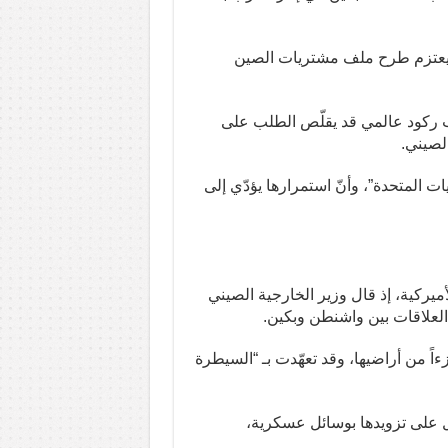
 “يعتزم طرح ملف مشتريات الصين
ّب ركود عالمي قد يقلّص الطلب على
الصيني.
ات المتحدة”، وأنّ استمرارها يؤدّي إلى
أميركية، إذ قال وزير الخارجية الصيني
 العلاقات بين واشنطن وبكين.
دد سكانها 23 مليون نسمة، جزءاً من أراضيها، وقد تعهّدت بـ “السيطرة
تعمل على تزويدها بوسائل عسكرية،