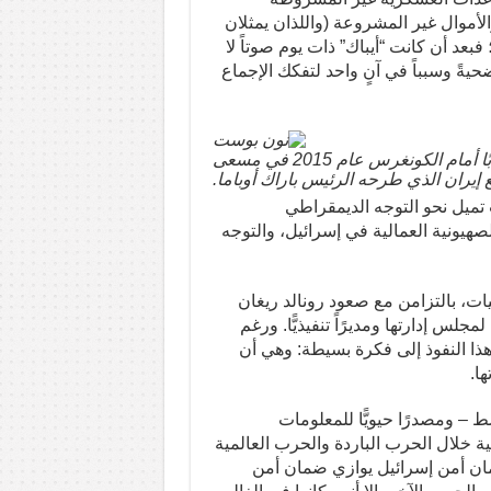
لأموال غير المشروعة (واللذان يمثلان
عد أن كانت “أيباك” ذات يوم صوتاً لا
حيةً وسبباً في آنٍ واحد لتفكك الإجماع
بنيامين نتنياهو، رئيس الوزراء الإسرائيلي، يلقي خطابًا أمام الكونغرس عام 2015 في مسعى
ع إيران الذي طرحه الرئيس باراك أوباما.
تميل نحو التوجه الديمقراطي
صهيونية العمالية في إسرائيل، والتوجه
يات، بالتزامن مع صعود رونالد ريغان
س إدارتها ومديرًاً تنفيذيًّا. ورغم
هذا النفوذ إلى فكرة بسيطة: وهي أن
ا.
ط – ومصدرًا حيويًّا للمعلومات
مية خلال الحرب الباردة والحرب العالمية
مان أمن إسرائيل يوازي ضمان أمن