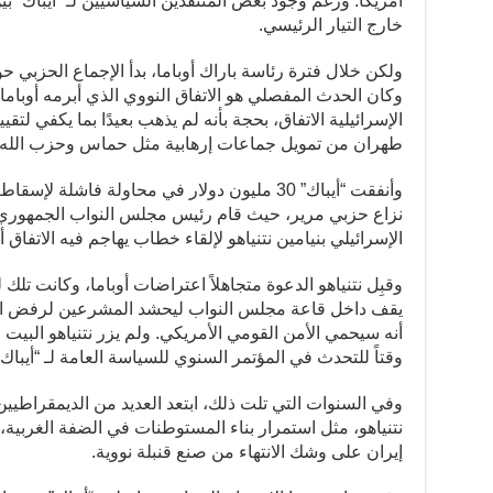
أمريكا. ورغم وجود بعض المنتقدين السياسيين لـ “أيباك” بين 
خارج التيار الرئيسي.
ولكن خلال فترة رئاسة باراك أوباما، بدأ الإجماع الحزبي 
وكان الحدث المفصلي هو الاتفاق النووي الذي أبرمه أوبام
الإسرائيلية الاتفاق، بحجة بأنه لم يذهب بعيدًا بما يكفي لتقيي
طهران من تمويل جماعات إرهابية مثل حماس وحزب الله.
وأنفقت “أيباك” 30 مليون دولار في محاولة فاشلة
نزاع حزبي مرير، حيث قام رئيس مجلس النواب الجمهوري، 
الإسرائيلي بنيامين نتنياهو لإلقاء خطاب يهاجم فيه الاتف
وقبِل نتنياهو الدعوة متجاهلاً اعتراضات أوباما، وكانت تلك
يقف داخل قاعة مجلس النواب ليحشد المشرعين لرفض اتف
أنه سيحمي الأمن القومي الأمريكي. ولم يزر نتنياهو البي
وقتاً للتحدث في المؤتمر السنوي للسياسة العامة لـ “أيباك”
وفي السنوات التي تلت ذلك، ابتعد العديد من الديمقراطي
نتنياهو، مثل استمرار بناء المستوطنات في الضفة الغربية،
إيران على وشك الانتهاء من صنع قنبلة نووية.