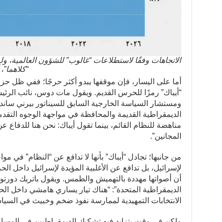
الاتجاهات وفقًا لاستطلاعات “غالوب” للشؤون العالمية، ول
“كلاهما”،
أما على اليسار، فإن موقفها يبدو أكثر حرجًا؛ ففي ظل حزب ي
“أيباك” رمزًا للحرس القديم. ويقول مات دوس، نائب الرئيس
ومستشار السياسة الخارجية السابق للسيناتور بيرني ساندر
الديمقراطية القديمة والمحافظة في مواجهة الوجوه التقد
مناهضة للنظام القائم، بينما تقول أيباك: نحن هنا للدفاع ع
المجانين”.
من جانبها؛ تجادل “أيباك” بأنها لا تدافع عن “النظام” في مو
لإسرائيل، بل تدافع عن الأغلبية المؤيدة لإسرائيل داخل ال
أن أصواتها مهددة بالتهميش والطمس. ويقول باتريك دورت
الديمقراطية المتحدة”: “هناك تيار يساري هامشي داخل ال
الانتخابات التمهيدية لممارسة نفوذ ضخم وخبيث في السيا
ولكن في وقت يتزايد فيه تشكيك الديمقراطيين في المس