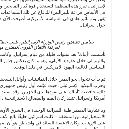
لإسرائيل، تبرز هذه المنظمة لتستخدم قوة كبار المانحين وا
في الأساس فزاعة لليبراليين) للدفاع عن تلك المساعدات؛ فب
يُقهر وذو تأثير هادئ في السياسة الأمريكية، أصبحت الآن ض
حول إسرائيل.
لعرقلة الاتفاق النووي المقترح م
تأسست “أيباك” بعد سنوات قليلة من قيام إسرائيل، وكانت 
والليبرالي خلال عقودها الأولى، وهو ما كان يعكس جذور ال
السياسي لغالبية اليهود الأمريكيين في ذلك الوقت.
ثم بدأت تتحول نحو اليمين خلال الثمانينيات وأوائل التسعين
وحزب الليكود الإسرائيلي؛ حيث عيّنت أول رئيس جمهوري لمجل
ذلك، حافظت “أيباك” على نفوذها لدى الحزبين. وقد استند 
أمريكا وإسرائيل تتشاركان القيم والمصالح الاستراتيجية ذاته
وباعتبارها الديمقراطية الليبرالية الوحيدة في الشرق الأوس
الاستخباراتية من المنطقة – كانت إسرائيل حليفًا بالغ الأه
على الإرهاب. وكان الاعتقاد السائد في واشنطن هو أن ض