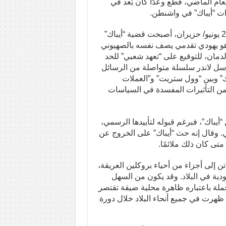
ام الماضي، قطع وعدًا كان يُعد في
ءات “أيباك” في واشنطن.
والآن، مع اقتراب موعد الانتخابات التمهيدية المقررة في 23 يونيو/ حزيران، أصبحت قضية “أيباك”
– وهو يهودي تقدمي يصف نفسه بالصهيوني
ولدمان، للتوقيع على “تعهد شعبي” للحد
رسل لاندر سلسلة متواصلة من الرسائل
باك” وبين “وول ستريت” و”العملات
دس من التأثيرات المفسدة في السياسات
أيباك”، فبرغم قبوله لتأييدها الرسمي،
. وقال إنه حث “أيباك” على الخروج عن
تى كان ذلك ملائمًا.
ن إلى أجزاء من أحياء بروكلين العريقة،
هودية في البلاد. وقد يكون من السهل
لحملة باعتباره ظاهرة محلية ضيقة تقتصر
 ظهرت في جميع أنحاء البلاد خلال دورة