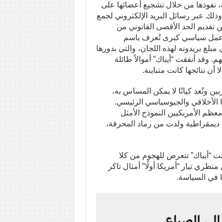
ية، نفوذها من خلال تشجيع أعضائها على
ذلك عبر رسائل البريد الإلكتروني لجمع
ين تقديم الحد الأقصى القانوني من
ة عمل سياسي كبرى تُعرف باسم
مبلغ يريدونه لهذه اللجان، والتي بدورها
 وقد أنفقت “أيباك” أموالاً طائلة
 أن نتائجها كانت متباينة.
 وتُعد كيانًا لا يمكن المساس به،
ها الأخلاقي والجيوسياسي الرئيسي.
تأسيس إسرائيل عام 1948، اعتبرها معظم الأمريكيين النموذج الأمثل
دية ديمقراطية ولدت من رماد المحرقة،
اتت “أيباك” تتعرض للهجوم من كلا
نظري تيار “أمريكا أولًا” أمثال تاكر
ا في السياسة.