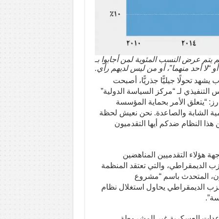
م يتم عرض النسب المئوية لمن أجابوا بـ
 أو “لا أحد منهما”، أو من ليس لديهم رأي.
شهد تحولًا جيليًّا جذريًّا، أصبحت
 التنفيذي لـ “مركز السياسة الدولية”
ز: “يتعلق الأمر بحماية المؤسسة
مية الشابة والصاعدة. نحن نعيش لحظة
ن هذا النظام ضدكم أيها التقدميون
اجهة هؤلاء التقدميين المناهضين
حزب الديمقراطي، والتي تعتقد المنظمة
ون، المتحدث باسم “مشروع
حزب الديمقراطي يحاول استغلال نظام
سة”.
اعدات العسكرية غير المشروطة