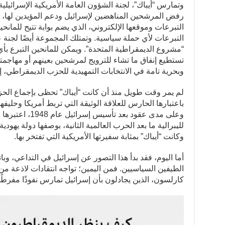
وتمارس “أيباك”، لجنة الشؤون العامة الأمريكية الإسرائيل
رفض المرشحين المناهضين لإسرائيل ودعم المؤيدين لها، و
التبرعات وموقعها الإلكتروني، الذي يضم بوابة تتيح للمانح
التبرعات لأي حملة سياسية. وتمتلك المجموعة أيضًا لجن
“مشروع الديمقراطية المتحدة”. ويمكن للمانحين التبرع بأي 
تستطيع إنفاق ما تشاء للترويج لمرشحين بعينهم أو مهاجمتهم.
وبحرية تامة في الانتخابات التمهيدية للحزب الديمقراطي، إلا
لم يمر وقت طويل منذ أن كانت “أيباك” تحظى بإجماع الحزبين
باعتبارها الحارس للعلاقة الوثيقة التي تربط أمريكا وحليف
وعلى مدى عقود بعد 
لليبرالية ما بعد الحرب العالمية الثانية، بوصفها دولة يهو
وكانت “أيباك” بمثابة سفيرتها الأمريكية التي تفتخر بها.
أما اليوم، فقد بدأ هذا التصور عن إسرائيل في التداعي، وب
الطيفين السياسيين. فمن اليمين؛ تواجه انتقادات لاذعة من م
كارلسون، الذين يجادلون بأن إسرائيل تمارس نفوذًا مفرطً