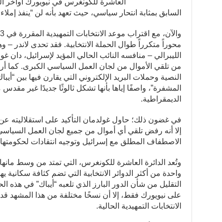
العاشرة للكونغرس في نيويورك أواخر الع
السابق بمثابة انتحار سياسي، حيث تعهد بأنه لن “ينفذ إملا
محوراً متكرراً طوال الحملة الانتخابية. فقد تحدى لاندر 
الليبرالي – منافسه النائب الحالي المؤيد لإسرائيل، دان غ
من تلقي الأموال من لجان العمل السياسي الكبرى. كما أ
النصية وحملات البريد الإلكتروني التي يقارن فيها بين “أي
المشفرة”، واصفًا إياها بأنها تشكل ثالوثًا جديدًا غير مق
الديمقراطية.
في غضون ذلك؛ حاول غولدمان التأكيد على استقلاليته عن “
إلا أنه رفض تلقي أي أموال من جميع لجان العمل السياسي
الاصطفاف المطلق مع إسرائيل وتوجيه انتقادات لحكومتها م
وتُعد الدائرة العاشرة للكونغرس، التي تمتد من وسط مانهات
واحدة من أكثر الدوائر الانتخابية التي تضم كثافة سكانية ي
التقليل من شأن الدور البارز الذي تلعبه “أيباك” في هذه ا
على نيويورك فقط، إلا أن نسخًا مختلفة من هذا المشهد قد
الانتخابات التمهيدية الحالية.