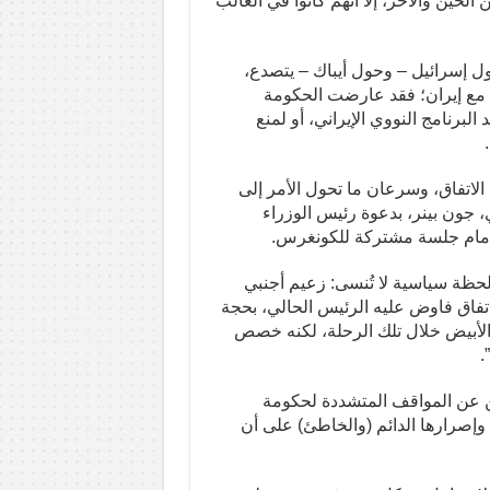
الحين والآخر، إلا أنهم كانوا في الغالب
حول إسرائيل – وحول أيباك – يتصدع،
ا مع إيران؛ فقد عارضت الحكومة
د البرنامج النووي الإيراني، أو لمنع
 لإسقاط الاتفاق، وسرعان ما تحول الأمر إلى
جون بينر، بدعوة رئيس الوزراء
اق أمام جلسة مشتركة للكونغرس.
 لحظة سياسية لا تُنسى: زعيم أجنبي
اق فاوض عليه الرئيس الحالي، بحجة
ت الأبيض خلال تلك الرحلة، لكنه خصص
.
ين عن المواقف المتشددة لحكومة
 وإصرارها الدائم (والخاطئ) على أن