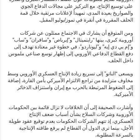
على توسيع الإنتاج، مع التركيز على مجالات الدفاع الجوي
والصواريخ بعيدة المدى، تمهيداً لإعلانات مرتقبة خلال قمة
الحلف المقررة في أنقرة في تموز/يوليو المقبل.
ومن المتوقع أن يشارك في الاجتماع ممثلون عن شركات
أوروبية كبرى، بينها “راينميتال” و”إيرباص” و”سافران” و”ساب”
و”إم بي دي إيه” و”ليوناردو”، في خطوة غير معتادة تهدف إلى
دفع القطاع الدفاعي الأوروبي إلى إظهار توسع صناعي ملموس
داخل الحلف.
ويسعى “الناتو” إلى تسريع زيادة الإنتاج العسكري الأوروبي وسط
مخاوف متزايدة من تراجع الالتزام الأميركي بأمن القارة، إضافة
إلى الضغوط المرتبطة بالحرب مع إيران واستنزاف الذخائر
الأميركية.
وأشارت الصحيفة إلى أن الخلافات لا تزال قائمة بين الحكومات
الأوروبية وشركات السلاح بشأن أسباب ضعف الإنتاج
العسكري، إذ تتهم الشركات الحكومات بعدم توقيع عقود طويلة
الأجل، بينما ترى الدول أن القطاع لم يرفع طاقته الإنتاجية
بالسرعة المطلوبة.