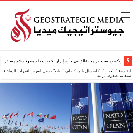
باحث
الرئيسية
/
أخبار
/
“فايننشال تايمز”: حلف “الناتو” يسعى لتعزيز القدرات الدفاعية
استجابة لضغوط ترامب