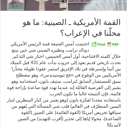
القمة الأمريكية ـ الصينية: ما هو
محلّنا في الإعراب؟
اختتمت أمس الجمعة قمة الرئيس الأمريكي
دونالد ترامب ونظيره الصيني شي جين بينغ.
خلال كلمته الافتتاحية، أول أمس الخميس، اختار شي التذكير
بحدث تاريخي قديم يعود إلى حروب بدأت عام 431 قبل الميلاد
بين أثينا وإسبرطة في بلاد الإغريق استمر عقودا طويلة محذّرا
الأمريكيين من الوقوع في «فخ ثيوسيديدس»، وهو مصطلح
سبق للمستشار السابق لترامب، ستيف بانون، استخدامه وهو
يشير إلى الفرضية القائلة إنه عندما تهدد قوة صاعدة بإزاحة قوة
قائمة، فإن النتيجة غالبا ما تكون الحرب.
باستعادته مجددا لفكرة بانون (وهو يعتبر من كبار المنظرين لتيار
اليمين المتطرّف في العالم) قلب شي المسألة التي يُفهم من
سياقها تحريض أمريكا (القوة القائمة) على الصين (القوة
الصاعدة)، محولا إياها إلى تحذير (أقرب للتهديد) من الصين
لأمريكا!