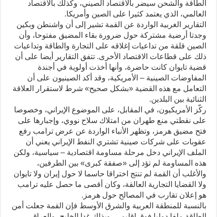
الطاقة والشحن سيضر بالاقتصاد الصيني، وكذلك بالاقتصاد
العالمي، الذي يعتمد كثيرا على الصين وأمريكا.
التقارير الغربية الواردة عن القمة تشير إلى أن واشنطن وبكين
وجدتا أرضية مشتركة حول ضرورة بقاء المضيق مفتوحا، وأن
الصين قلقة من تداعيات إغلاقه على التجارة والطاقة وتداعيات
ذلك على قطاعات الاقتصاد الأخرى. تتفق التقارير أيضا على أن
قضية تايوان كانت حاضرة، وأنها أخذت أولوية في أجندة
المفاوضات الصينية – الأمريكية، وقد أكد الصينيون على أن
التعامل مع هذه القضية «بشكل صحيح» شرط لاستقرار العلاقة
الثنائية بين البلدين.
ركّز الأمريكيون، في المقابل، على الموضوع الإيراني، وخصوصا
على نقطتي منع طهران من امتلاك سلاح نووي، وإجبارها على
فتح مضيق هرمز، وتظهر الأنباء الواردة عن عرض ترامب رفع
عقوبات على شركات صينية تشتري النفط الإيراني يعني أن
الملف الإيراني دخل مرحلة مساومة اقتصادية – سياسية، ولكن
هذه المساومة لم تؤد إلى «صفقة كبرى» بين الطرفين،
والأغلب أن القمة لم تنتج اختراقا حاسما لا حول إيران ولا تايوان
ولا القضايا التجارية العالقة، وكان أقصى ما حصل عليه ترامب
هو إعلان تقارب في المصالح حول هرمز.
بالنسبة للمنطقة العربية والشرق الأوسط فإن القمة جعلت أمن
الطاقة ملفا دوليا فوق إقليمي، وبذلك غدا الخليج، والعراق،