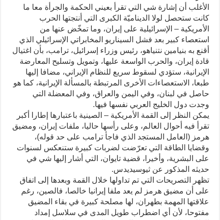
الأغلب أن إشارة شي التي تقرأ بعيني الحكمة والجرأة معا ما
كانت ستحصل لولا الديناميّة الكبرى التي أنتجتها الحرب
الأمريكية – الإسرائيلية على إيران، وما تمخّض عنها من
استعصاء كبير بعد فشل السيناريو المخابراتي الإسرائيلي الذي
أقنع به بنيامين نتنياهو، رئيس وزراء إسرائيل، ترامب، بأن اغتيال
قادة إيران، والحرب الواسعة عليها، وتمويل وتسليح المعارضة
الإيرانية، ستؤدي لسقوط سريع للنظام الإيراني، مضافا إليها
طبعا، الاستعصاءات الأخرى المرتبطة بالمسألة الإيرانية، كما هو
حاصل في لبنان، وفي اليمن والعراق، وفي المعضلة التي
وجدت دول الخليج العربي نفسها فيها.
يمكن النظر إلى القمة الأمريكية – الصينية باعتبارها إطارا أكبر
تقرأ فيه أحوال العالم، وعلى رأسها حاليا، ملفات إيران، ومضيق
هرمز (العامل المستجد الذي فاجأ ترامب على حد قوله)،
وقضايا الطاقة التي تعرّضت لضربات كبيرة ستنعكس لسنوات
على البشرية، وأخيرا، قضية تايوان، التي أشار إليها شي في
حديثه المذكور عن ثيوسيديدس.
تظهر التصريحات التي تم تداولها خلال القمة وبعدها إلى اتفاق
على أن مضيق هرمز لم يعد ملفا إيرانيا خالصا، فالصين، رغم
علاقتها المهمة بطهران، لها مصلحة كبيرة في بقاء المضيق
مفتوحا، لأن أي اضطراب طويل المدى في سلاسل إمداد