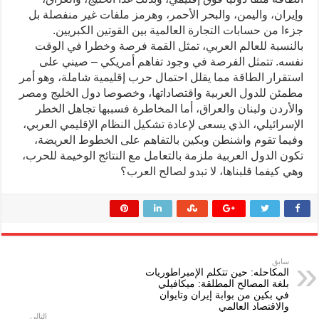
وإيران، واليمن، والبحر الأحمر، وهرمز ملفات غير منفصلة بل
جزءا من حسابات التجارة العالمية بين القوتين الكبريين.
بالنسبة للعالم العربي، تمثل القمة فرصة وخطرا في الوقت
نفسه. تتمثل الفرصة في وجود تفاهم أمريكي – صيني على
استقرار الطاقة مما يقلل احتمال حرب إقليمية شاملة، وهو أمر
مطمئن للدول العربية واقتصاداتها، وخصوصا دول الخليج ومصر
والأردن ولبنان والعراق، أما المخاطرة فسببها تجاهل الخطر
الإسرائيلي، الذي يسعى لإعادة تشكيل النظام الإقليمي العربي،
وفيما تقوم واشنطن وبكين بالتفاهم على الخطوط العريضة،
تكون الدول العربية ملزمة بالتعامل مع النتائج الوخيمة للحرب،
وهي كيفما قلبناها، لا تبدو لصالح العرب؟
سابق
المكاحله: حين تتكلم الإمبراطوريات
بلغة المصالح المطلقة: ميكافيلي
في بكين من بوابة إيران وتايوان
والاقتصاد العالمي
التالى