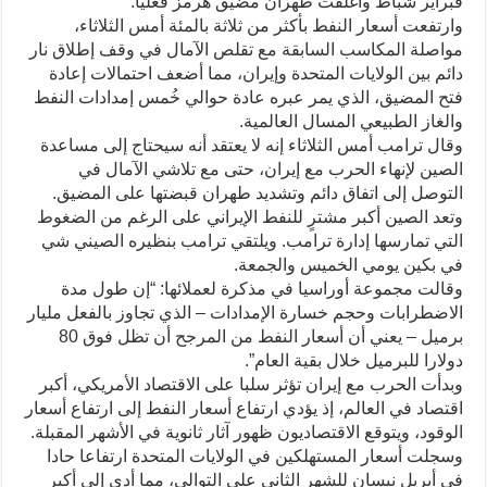
فبراير شباط وأغلقت طهران مضيق هرمز فعليا.
وارتفعت أسعار النفط بأكثر من ثلاثة بالمئة أمس الثلاثاء،
مواصلة المكاسب السابقة مع تقلص الآمال في وقف إطلاق نار
دائم بين الولايات المتحدة وإيران، مما أضعف احتمالات إعادة
فتح المضيق، الذي يمر عبره عادة حوالي خُمس إمدادات النفط
والغاز الطبيعي المسال العالمية.
وقال ترامب أمس الثلاثاء إنه لا يعتقد أنه سيحتاج إلى مساعدة
الصين لإنهاء الحرب مع إيران، حتى مع تلاشي الآمال في
التوصل إلى اتفاق دائم وتشديد طهران قبضتها على المضيق.
وتعد الصين أكبر مشترٍ للنفط الإيراني على الرغم من الضغوط
التي تمارسها إدارة ترامب. ويلتقي ترامب بنظيره الصيني شي
في بكين يومي الخميس والجمعة.
وقالت مجموعة أوراسيا في مذكرة لعملائها: “إن طول مدة
الاضطرابات وحجم خسارة الإمدادات – الذي تجاوز بالفعل مليار
برميل – يعني أن أسعار النفط من المرجح أن تظل فوق 80
دولارا للبرميل خلال بقية العام”.
وبدأت الحرب مع إيران تؤثر سلبا على الاقتصاد الأمريكي، أكبر
اقتصاد في العالم، إذ يؤدي ارتفاع أسعار النفط إلى ارتفاع أسعار
الوقود، ويتوقع الاقتصاديون ظهور آثار ثانوية في الأشهر المقبلة.
وسجلت أسعار المستهلكين في الولايات المتحدة ارتفاعا حادا
في أبريل نيسان للشهر الثاني على التوالي، مما أدى إلى أكبر