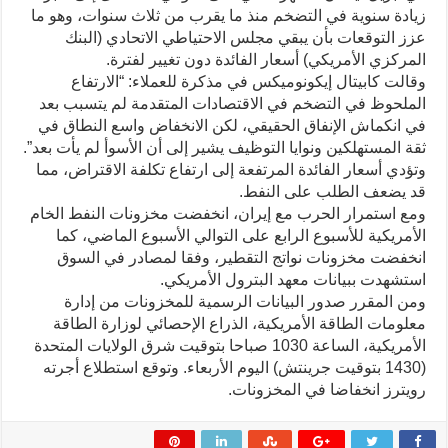
زيادة سنوية في التضخم منذ ما يقرب من ثلاث سنوات، وهو ما
عزز التوقعات بأن يبقي مجلس الاحتياطي الاتحادي (البنك
المركزي الأمريكي) أسعار الفائدة دون تغيير لفترة.
وقالت كابيتال إيكونوميكس في مذكرة للعملاء: “الارتفاع
الملحوظ في التضخم في الاقتصادات المتقدمة لم يتسبب بعد
في انكماش الإنفاق الحقيقي، لكن الانخفاض واسع النطاق في
ثقة المستهلكين ونوايا التوظيف يشير إلى أن الأسوأ لم يأت بعد”.
وتؤدي أسعار الفائدة المرتفعة إلى ارتفاع تكلفة الاقتراض، مما
قد يضعف الطلب على النفط.
ومع استمرار الحرب مع إيران، انخفضت مخزونات النفط الخام
الأمريكية للأسبوع الرابع على التوالي الأسبوع الماضي، كما
انخفضت مخزونات نواتج التقطير، وفقا لمصادر في السوق
استشهدت ببيانات معهد البترول الأمريكي.
ومن المقرر صدور البيانات الرسمية للمخزونات من إدارة
معلومات الطاقة الأمريكية، الذراع الإحصائي لوزارة الطاقة
الأمريكية، الساعة 1030 صباحا بتوقيت شرق الولايات المتحدة
(1430 بتوقيت جرينتش) اليوم الأربعاء. وتوقع استطلاع أجرته
رويترز انخفاضا في المخزونات.