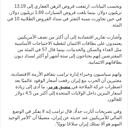
وبحسب البيانات، ارتفعت قروض الرهن العقاري إلى 13.19
تريليون دولار، بينما بلغت قروض السيارات 1.69 تريليون دولار،
في حين تجاوزت نسبة التعثر في سداد القروض الطلابية 10 في
المئة.
وأشارت تقارير اقتصادية إلى أن أكثر من نصف الأمريكيين
يعتمدون على بطاقات الائتمان لتغطية الاحتياجات الأساسية
مثل الغذاء والسكن والخدمات، بينما قال 57 في المئة من
المقترضين إنهم يحتاجون إلى ستة أشهر أو أكثر لسداد ديون
بطاقاتهم الائتمانية.
واتهم سياسيون وخبراء إدارة ترامب بتفاقم الأزمة الاقتصادية،
معتبرين أن الحرب مع إيران رفعت أسعار الوقود عالميًا بعد
اضطراب حركة الملاحة في
مضيق هرمز
، ما أدى إلى زيادة
أسعار البنزين داخل الولايات المتحدة إلى أكثر من 4.5 دولار
للغالون.
وفي تصريحات أثارت جدلًا، قال ترامب إنه لا يفكر في الوضع
المالي للأمريكيين عند حديثه عن إيران، مضيفًا أن “الأمر الوحيد
المهم هو ألا تمتلك إيران سلاحًا نوويًا”.