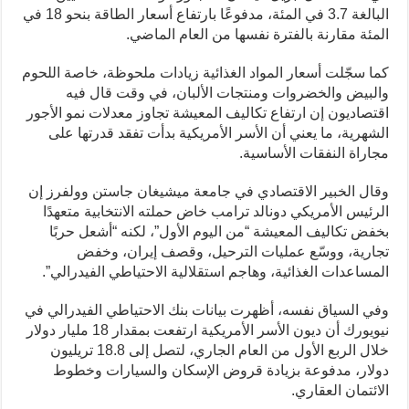
البالغة 3.7 في المئة، مدفوعًا بارتفاع أسعار الطاقة بنحو 18 في
المئة مقارنة بالفترة نفسها من العام الماضي.
كما سجّلت أسعار المواد الغذائية زيادات ملحوظة، خاصة اللحوم
والبيض والخضروات ومنتجات الألبان، في وقت قال فيه
اقتصاديون إن ارتفاع تكاليف المعيشة تجاوز معدلات نمو الأجور
الشهرية، ما يعني أن الأسر الأمريكية بدأت تفقد قدرتها على
مجاراة النفقات الأساسية.
وقال الخبير الاقتصادي في جامعة ميشيغان جاستن وولفرز إن
الرئيس الأمريكي دونالد ترامب خاض حملته الانتخابية متعهدًا
بخفض تكاليف المعيشة “من اليوم الأول”، لكنه “أشعل حربًا
تجارية، ووسّع عمليات الترحيل، وقصف إيران، وخفض
المساعدات الغذائية، وهاجم استقلالية الاحتياطي الفيدرالي”.
وفي السياق نفسه، أظهرت بيانات بنك الاحتياطي الفيدرالي في
نيويورك أن ديون الأسر الأمريكية ارتفعت بمقدار 18 مليار دولار
خلال الربع الأول من العام الجاري، لتصل إلى 18.8 تريليون
دولار، مدفوعة بزيادة قروض الإسكان والسيارات وخطوط
الائتمان العقاري.