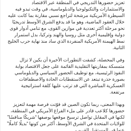
تعزيز حضورها التدريجي في المنطقة عبر الاقتصاد
والاستثمارات والتكنولوجيا والدبلوماسية، في وقت تبدو فيه
السيطرة الأمريكية مرشحة لتراجع نسبي مقارنة بما كانت عليه
خلال العقود الماضية، وهو ما قد يدفع الشرق الأوسط تدريجيًا
نحو مرحلة أكثر تعددية في موازين القوى، مع تنامي أدوار قوى
دولية وإقليمية أخرى مثل روسيا والهند وتركيا، بدل استمرار
نمط الهيمنة الأمريكية المنفردة الذي ساد منذ نهاية حرب الخليج
الثانية.
وفي المحصلة، كشفت التطورات الأخيرة أن بكين لا تزال
متمسكة بمقاربتها التقليدية القائمة على جعل الاقتصاد بوابة
النفوذ الرئيسية، مع توظيف الحضور السياسي والدبلوماسي
بصورة حذرة تبتعد عن الاستقطابات الحادة والاصطفافات
العسكرية المباشرة التي قد ترتب عليها كلفة استراتيجية
مرتفعة.
وبهذا المعنى، ربما تكون الصين قد فوّتت فرصة مهمة لتعزيز
حضورها كلاعب قادر على ملء الفراغ الأمريكي في المنطقة،
لكنها في المقابل تواصل ترسيخ موقعها بوصفها “شريكًا منافسًا”
للولايات المتحدة في الشرق الأوسط، أكثر من كونها “بديلًا كاملًا”
عنها في المستقبل القريب.