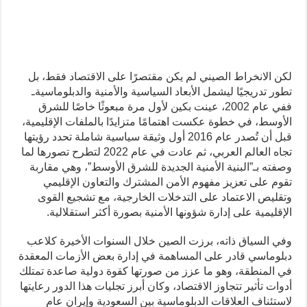
لكن الانخراط الصيني لم يكن مقتصرًا على الاقتصاد فقط، بل
تطور تدريجيًا ليشمل الأبعاد السياسية والأمنية والدبلوماسيةـ
ففي عام 2002، عينت بكين لأول مرة مبعوثًا خاصًا للشرق
الأوسط، في خطوة عكست اهتمامًا متزايدًا بالملفات الإقليمية،
قبل أن تُصدر عام 2016 أول وثيقة سياسية شاملة تحدد رؤيتها
تجاه العالم العربي، ثم عادت في عام 2022 لتطرح تصورها لما
وصفته بـ”البنية الأمنية الجديدة للشرق الأوسط”، وهي مقاربة
تقوم على تعزيز مفهوم الأمن المشترك والتعاون الإقليمي
وتقليص الاعتماد على التدخلات الخارجية، مع تشجيع القوى
الإقليمية على إدارة شؤونها الأمنية بصورة أكثر استقلالية.
وفي السياق ذاته، برزت الصين خلال السنوات الأخيرة كلاعب
دبلوماسي قادر على المساهمة في إدارة بعض الأزمات المعقدة
في المنطقة، وهو ما عزز من صورتها كقوة دولية صاعدة تمتلك
أدوات تأثير تتجاوز الاقتصاد، وكان أبرز تجليات هذا الدور رعايتها
لاستئناف العلاقات الدبلوماسية بين السعودية وإيران عام