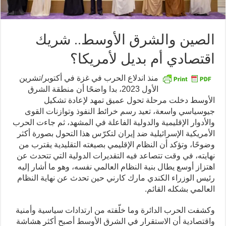
الصين والشرق الأوسط.. شريك
اقتصادي أم بديل لأمريكا؟
منذ اندلاع الحرب في غزة في أكتوبر/تشرين
الأول 2023، بدا واضحًا أن منطقة الشرق
الأوسط دخلت مرحلة تحول عميق تمهد لإعادة تشكيل
جيوسياسي واسعة، تعيد رسم خرائط النفوذ وتوازنات القوى
والأدوار الإقليمية والدولية الفاعلة في المشهد، ثم جاءت الحرب
الأمريكية الإسرائيلية ضد إيران لتكرّس هذا التحول بصورة أكثر
وضوحًا، وتؤكد أن النظام الإقليمي بصيغته التقليدية يقترب من
نهايته، في وقت تتصاعد فيه التقديرات الدولية التي تتحدث عن
اهتزاز أوسع يطال بنية النظام العالمي نفسه، وهو ما أشار إليه
رئيس الوزراء الكندي مارك كارني حين تحدث عن نهاية النظام
العالمي بشكله القائم.
وكشفت الحرب الدائرة وما خلّفته من ارتدادات سياسية وأمنية
واقتصادية أن الاستقرار في الشرق الأوسط أصبح أكثر هشاشة