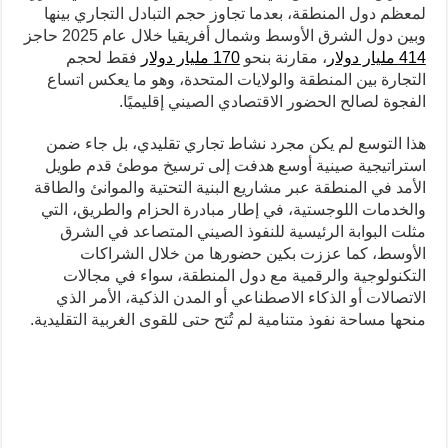
لمعظم دول المنطقة، بعدما تجاوز حجم التبادل التجاري بينها
وبين دول الشرق الأوسط وشمال أفريقيا خلال عام 2025 حاجز
414 مليار دولار
، مقارنة بنحو
170 مليار دولار
فقط لحجم
التجارة بين المنطقة والولايات المتحدة، وهو ما يعكس اتساع
الفجوة لصالح الحضور الاقتصادي الصيني إقليميًا.
هذا التوسع لم يكن مجرد نشاط تجاري تقليدي، بل جاء ضمن
استراتيجية صينية أوسع هدفت إلى ترسيخ موطئ قدم طويل
الأمد في المنطقة عبر مشاريع البنية التحتية والموانئ والطاقة
والخدمات اللوجستية، في إطار مبادرة الحزام والطريق، التي
مثلت البوابة الرئيسية للنفوذ الصيني المتصاعد في الشرق
الأوسط، كما عززت بكين حضورها من خلال الشراكات
التكنولوجية والرقمية مع دول المنطقة، سواء في مجالات
الاتصالات أو الذكاء الاصطناعي أو المدن الذكية، الأمر الذي
منحها مساحة نفوذ متنامية لم تُتح حتى للقوى الغربية التقليدية.