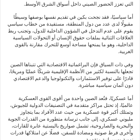
التي تعزز الحضور الصيني داخل أسواق الشرق الأوسط.
أما سياسيًا، فقد نجحت بكين في تقديم نفسها بوصفها وسيطًا
مقبولًا لدى عدد من دول المنطقة، مستفيدة من خطاب سياسي
يقوم على عدم التدخل في الشؤون الداخلية للدول، وتجنب ربط
العلاقات الثنائية بملفات حقوق الإنسان أو التحولات السياسية
الداخلية، وهو ما يمنحها مساحة أوسع للتحرك مقارنة بالقوى
الغربية.
وفي ذات السياق فإن البراغماتية الاقتصادية التي تتبناها الصين
تجعلها بالنسبة لكثير من الأنظمة الإقليمية شريكًا عمليًا ومريحًا،
قادرًا على توفير الاستثمارات والتكنولوجيا والدعم الاقتصادي
دون أثمان سياسية مباشرة.
أما عسكريًا، فتُعد الصين واحدة من أقوى القوى العسكرية
عالميًا، إذ تحتل مراكز متقدمة في التصنيفات الدولية للجيوش،
وتمتلك أكبر قوة عسكرية من حيث عدد الأفراد بما يتجاوز
مليوني عسكري، إلى جانب ترسانة متطورة من القدرات الجوية
والبحرية والصاروخية، تشمل صواريخ باليستية عابرة للقارات،
وأخرى فرط صوتية ومضادة للسفن، فضلًا عن امتلاكها قدرات
نووية وسيبرانية متقدمة.