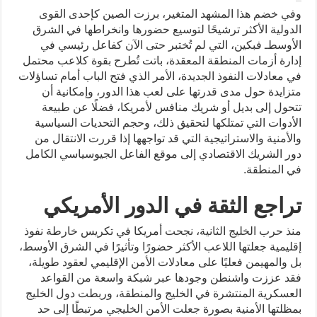
وفي خضم هذا المشهد المتغير، برزت الصين كإحدى القوى
الدولية الأكثر ترشيحًا لتوسيع حضورها وانخراطها في الشرق
الأوسطـ فبكين، التي لم تُختبر حتى الآن كفاعل رئيسي في
إدارة أزمات المنطقة المعقدة، باتت تُطرح بقوة كلاعب محتمل
في معادلات النفوذ الجديدة، الأمر الذي فتح الباب أمام تساؤلات
متزايدة حول مدى قدرتها على لعب هذا الدور، وإمكانية أن
تتحول إلى بديل أو شريك منافس لأمريكا، فضلًا عن طبيعة
الأدوات التي تمتلكها لتحقيق ذلك، وحجم التحديات السياسية
والأمنية والاستراتيجية التي قد تواجهها إذا قررت الانتقال من
دور الشريك الاقتصادي إلى موقع الفاعل الجيوسياسي الكامل
في المنطقة.
تراجع الثقة في الدور الأمريكي
منذ حرب الخليج الثانية، نجحت أمريكا في تكريس خارطة نفوذ
إقليمية جعلتها اللاعب الأكثر حضورًا وتأثيرًا في الشرق الأوسط،
بل والمهيمن فعليًا على معادلات الأمن الإقليمي لعقود طويلة،
فقد عززت واشنطن وجودها عبر شبكة واسعة من القواعد
العسكرية المنتشرة في الخليج والمنطقة، وربطت دول الخليج
بمظلتها الأمنية بصورة جعلت الأمن الخليجي مرتبطًا إلى حد