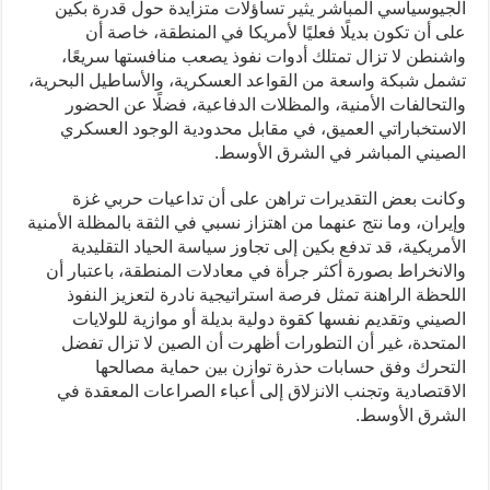
الجيوسياسي المباشر يثير تساؤلات متزايدة حول قدرة بكين
على أن تكون بديلًا فعليًا لأمريكا في المنطقة، خاصة أن
واشنطن لا تزال تمتلك أدوات نفوذ يصعب منافستها سريعًا،
تشمل شبكة واسعة من القواعد العسكرية، والأساطيل البحرية،
والتحالفات الأمنية، والمظلات الدفاعية، فضلًا عن الحضور
الاستخباراتي العميق، في مقابل محدودية الوجود العسكري
الصيني المباشر في الشرق الأوسط.
وكانت بعض التقديرات تراهن على أن تداعيات حربي غزة
وإيران، وما نتج عنهما من اهتزاز نسبي في الثقة بالمظلة الأمنية
الأمريكية، قد تدفع بكين إلى تجاوز سياسة الحياد التقليدية
والانخراط بصورة أكثر جرأة في معادلات المنطقة، باعتبار أن
اللحظة الراهنة تمثل فرصة استراتيجية نادرة لتعزيز النفوذ
الصيني وتقديم نفسها كقوة دولية بديلة أو موازية للولايات
المتحدة، غير أن التطورات أظهرت أن الصين لا تزال تفضل
التحرك وفق حسابات حذرة توازن بين حماية مصالحها
الاقتصادية وتجنب الانزلاق إلى أعباء الصراعات المعقدة في
الشرق الأوسط.