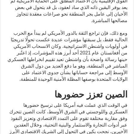
القوى الإقليمية بأن الاعتماد المطلق على الحماية الأمريكية لم
يعد يوفر اليقين ذاته الذي ساد لعقود، بل قد يتحول في بعض
الأحيان إلى عامل يجر المنطقة نحو صراعات معقدة تتجاوز
مصالحها المباشرة.
ومع ذلك، فإن تراجع الثقة بالدور الأمريكي لم يبدأ مع الحرب
الحالية فقط، بل سبقتها مؤشرات عديدة عكست تحولًا تدريجيًا
في أولويات واشنطن الاستراتيجية. وكان الانسحاب الأمريكي
من أفغانستان عام 2021 أحد أبرز هذه المؤشرات، إذ اعتُبر
حينها رسالة واضحة بأن واشنطن تعيد تقييم انخراطها العسكري
المباشر في المنطقة، وهو ما دفع العديد من دول الشرق
الأوسط إلى مراجعة حساباتها بشأن جدوى الاعتماد على
الولايات المتحدة بوصفها المظلة الأمنية الوحيدة للمنطقة.
الصين تعزز حضورها
في الوقت الذي عملت فيه أمريكا على ترسيخ حضورها
العسكري واللوجستي في الشرق الأوسط، كانت الصين تتحرك
وفق مقاربة مختلفة تقوم على التمدد الاقتصادي وتعزيز النفوذ
عبر أدوات التجارة والاستثمار والبنية التحتية، وخلال العقدين
الأخيرين، نجحت بكين في التحول إلى الشريك الاقتصادي الأبرز