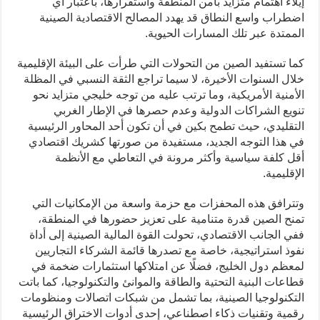
إيلاء اهتمام متزايد بأمن المنطقة واستقرارها، باعتبار أي
اضطراب واسع النطاق قد يهدد المصالح الاقتصادية الصينية
الممتدة عبر تلك المسارات الحيوية.
كما تستفيد الصين من التحولات التي طرأت على البيئة الإقليمية
خلال السنوات الأخيرة، لا سيما تراجع الثقة النسبي في المظلة
الأمنية الأمريكية، وما ترتب عليه من توجه خليجي متزايد نحو
تنويع الشراكات الدولية وعدم حصرها في الإطار الغربي
التقليدي، حيث تطمح بكين في أن تكون أحد المحاور الرئيسية
في هذا التوجه الجديد، مستفيدة من صورتها كشريك اقتصادي
أقل كلفة سياسية وأكثر مرونة في التعاطي مع الأنظمة
الإقليمية.
وتترافق هذه المحفزات مع حزمة واسعة من الإمكانيات التي
تمنح الصين قدرة متنامية على تعزيز حضورها في المنطقة،
ففي الجانب الاقتصادي، تحولت القوة المالية الصينية إلى أداة
نفوذ استراتيجية، خاصة مع تصدرها قائمة الشركاء التجاريين
لمعظم دول الخليج، فضلًا عن امتلاكها استثمارات ضخمة في
قطاعات البنية التحتية والطاقة والموانئ والتكنولوجيا، كما باتت
التكنولوجيا الصينية، بما تشمل من شبكات اتصالات ومنظومات
رقمية وتقنيات ذكاء اصطناعي، إحدى أدوات الاختراق الرئيسية