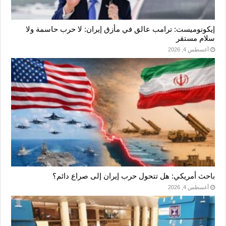
إيكونوميست: ترامب عالق في مأزق إيران: لا حرب حاسمة ولا
سلام مستقر
أغسطس 4, 2026
باحث أمريكي: هل تتحول حرب إيران إلى صراع دائم؟
أغسطس 4, 2026