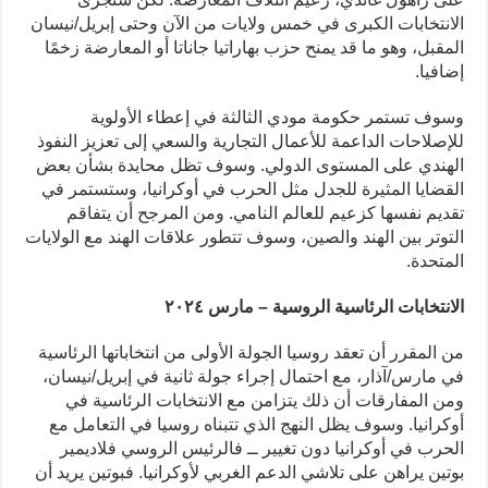
الانتخابات الكبرى في خمس ولايات من الآن وحتى إبريل/نيسان
المقبل، وهو ما قد يمنح حزب بهاراتيا جاناتا أو المعارضة زخمًا
إضافيا.
وسوف تستمر حكومة مودي الثالثة في إعطاء الأولوية
للإصلاحات الداعمة للأعمال التجارية والسعي إلى تعزيز النفوذ
الهندي على المستوى الدولي. وسوف تظل محايدة بشأن بعض
القضايا المثيرة للجدل مثل الحرب في أوكرانيا، وستستمر في
تقديم نفسها كزعيم للعالم النامي. ومن المرجح أن يتفاقم
التوتر بين الهند والصين، وسوف تتطور علاقات الهند مع الولايات
المتحدة.
الانتخابات الرئاسية الروسية – مارس ٢٠٢٤
من المقرر أن تعقد روسيا الجولة الأولى من انتخاباتها الرئاسية
في مارس/آذار، مع احتمال إجراء جولة ثانية في إبريل/نيسان،
ومن المفارقات أن ذلك يتزامن مع الانتخابات الرئاسية في
أوكرانيا. وسوف يظل النهج الذي تتبناه روسيا في التعامل مع
الحرب في أوكرانيا دون تغيير ــ فالرئيس الروسي فلاديمير
بوتين يراهن على تلاشي الدعم الغربي لأوكرانيا. فبوتين يريد أن