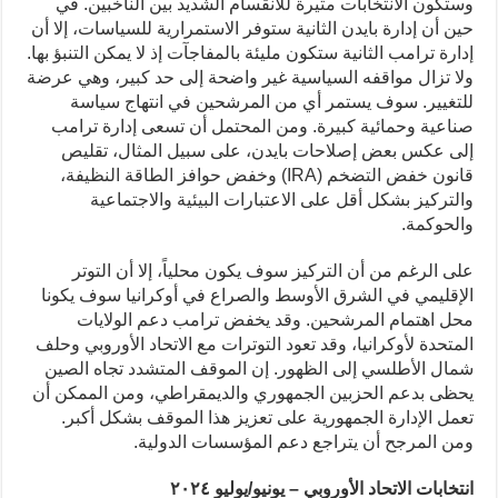
وستكون الانتخابات مثيرة للانقسام الشديد بين الناخبين. في
حين أن إدارة بايدن الثانية ستوفر الاستمرارية للسياسات، إلا أن
إدارة ترامب الثانية ستكون مليئة بالمفاجآت إذ لا يمكن التنبؤ بها.
ولا تزال مواقفه السياسية غير واضحة إلى حد كبير، وهي عرضة
للتغيير. سوف يستمر أي من المرشحين في انتهاج سياسة
صناعية وحمائية كبيرة. ومن المحتمل أن تسعى إدارة ترامب
إلى عكس بعض إصلاحات بايدن، على سبيل المثال، تقليص
قانون خفض التضخم (IRA) وخفض حوافز الطاقة النظيفة،
والتركيز بشكل أقل على الاعتبارات البيئية والاجتماعية
والحوكمة.
على الرغم من أن التركيز سوف يكون محلياً، إلا أن التوتر
الإقليمي في الشرق الأوسط والصراع في أوكرانيا سوف يكونا
محل اهتمام المرشحين. وقد يخفض ترامب دعم الولايات
المتحدة لأوكرانيا، وقد تعود التوترات مع الاتحاد الأوروبي وحلف
شمال الأطلسي إلى الظهور. إن الموقف المتشدد تجاه الصين
يحظى بدعم الحزبين الجمهوري والديمقراطي، ومن الممكن أن
تعمل الإدارة الجمهورية على تعزيز هذا الموقف بشكل أكبر.
ومن المرجح أن يتراجع دعم المؤسسات الدولية.
انتخابات الاتحاد الأوروبي – يونيو/يوليو ٢٠٢٤