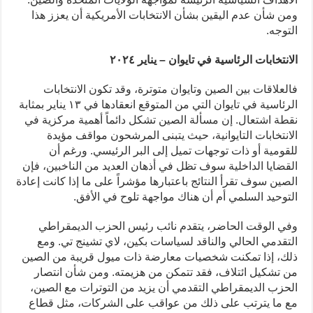
ومن شأن عدم اليقين بشأن الانتخابات الأمريكية أن يعزز هذا
التوجه.
الانتخابات الرئاسية في تايوان – يناير ٢٠٢٤
فالعلاقات بين الصين وتايوان متوترة، وقد تكون الانتخابات
الرئاسية في تايوان التي من المتوقع انعقادها في ١٣ يناير بمثابة
نقطة اشتعال. إن مسألة الصين تشكل دائماً أهمية مركزية في
الانتخابات التايوانية، حيث يتبنى المرشحون مواقف مؤيدة
للقومية أو ذات توجهات تميل إلى البر الرئيسي. ورغم أن
القضايا الداخلية سوف تظل في أذهان العديد من الناخبين، فإن
الصين سوف تقرأ النتائج باعتبارها مؤشراً على ما إذا كانت إعادة
التوحيد السلمي أم أن هناك مواجهة تلوح في الأفق.
وفي الوقت الحاضر، يتقدم نائب رئيس الحزب الديمقراطي
التقدمي الحالي والناقد لسياسات بكين، لاي تشينج تي. ومع
ذلك، إذا تمكنت شخصيات معارضة ذات ميول قريبة من الصين
من تشكيل ائتلاف، فقد تتمكن من هزيمته. ومن شأن انتصار
الحزب الديمقراطي التقدمي أن يزيد من التوترات مع الصين،
مع ما يترتب على ذلك من عواقب على الشركات، مثل قطاع