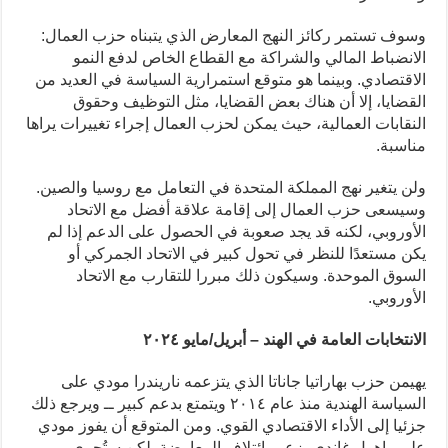
وسوف تستمر ركائز النهج المعارض الذي يتبناه حزب العمال:
الانضباط المالي والشراكة مع القطاع الخاص لدفع النمو
الاقتصادي. وبينما هو متوقع استمرارية السياسة في العديد من
القضايا، إلا أن هناك بعض القضايا، مثل التوظيف وحقوق
النقابات العمالية، حيث يمكن لحزب العمال إجراء تغييرات يراها
مناسبة.
ولن يتغير نهج المملكة المتحدة في التعامل مع روسيا والصين.
وسيسعى حزب العمال إلى إقامة علاقة أفضل مع الاتحاد
الأوروبي، لكنه قد يجد صعوبة في الحصول على الدعم إذا لم
يكن مستعدًا للنظر في تحول كبير في الاتحاد الجمركي أو
السوق الموحدة. وسيكون ذلك مبررا للتقارب مع الاتحاد
الأوروبي.
الانتخابات العامة في الهند – أبريل/مايو ٢٠٢٤
يهيمن حزب بهاراتيا جاناتا الذي يتزعمه ناريندرا مودي على
السياسة الهندية منذ عام ٢٠١٤ ويتمتع بدعم كبير ــ ويرجع ذلك
جزئيا إلى الأداء الاقتصادي القوي. ومن المتوقع أن يفوز مودي
على راهول غاندي، زعيم ائتلاف المعارضة. لكن ستُجرى