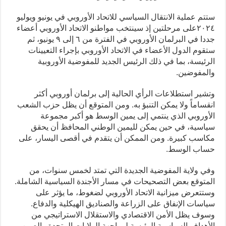
ستتم عملية الانتقال السياسي للاتحاد الأوروبي في يونيو ويوليو
٢٠٢٤على مرحلتين إذ سينتخب مواطنو الاتحاد الأوروبي أعضاء
جددا في البرلمان الأوروبي في الفترة من ٦ إلى ٩ يونيو، ثم
ستقوم الدول الأعضاء في الاتحاد الأوروبي بإجراء التعيينات
الرئيسة، بما في ذلك الرئيس الجديد للمفوضية الأوروبية
والمفوضين.
وتشير استطلاعات الرأي الحالية إلى برلمان أوروبي أكثر
انقساماً ولا يمكن التنبؤ به. ومن المتوقع أن يظل حزب الشعب
الأوروبي الذي ينتمي إلى يمين الوسط هو أكبر مجموعة
سياسية، في حين يمكن لليمين الوطني المحافظ أن يحقق
مكاسب كبيرة. ومن الممكن أن يتقدم في أقصى اليسار، على
حساب الوسط.
وفي ولاية المفوضية الجديدة التي تمتد لخمس سنوات، من
المتوقع بعض التصحيحات في مسار الأجندة السياسية الشاملة.
وستتعرض ميزانية الاتحاد الأوروبي لضغوط، ما يؤثر على
سياسات الإنفاق على الزراعة والصناديق الهيكلية والدفاع.
وسوف يظل الأمن الاقتصادي والاستقلال الاستراتيجي من
الأهداف السياسية الرئيسة لمواجهة الولايات المتحدة والصين.