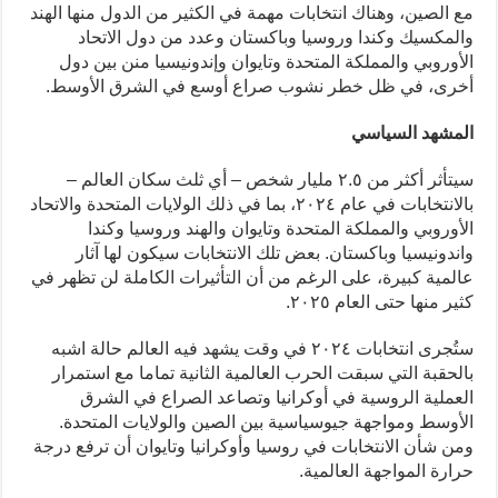
مع الصين، وهناك انتخابات مهمة في الكثير من الدول منها الهند
والمكسيك وكندا وروسيا وباكستان وعدد من دول الاتحاد
الأوروبي والمملكة المتحدة وتايوان وإندونيسيا منن بين دول
أخرى، في ظل خطر نشوب صراع أوسع في الشرق الأوسط.
المشهد السياسي
سيتأثر أكثر من ٢.٥ مليار شخص – أي ثلث سكان العالم –
بالانتخابات في عام ٢٠٢٤، بما في ذلك الولايات المتحدة والاتحاد
الأوروبي والمملكة المتحدة وتايوان والهند وروسيا وكندا
واندونيسيا وباكستان. بعض تلك الانتخابات سيكون لها آثار
عالمية كبيرة، على الرغم من أن التأثيرات الكاملة لن تظهر في
كثير منها حتى العام ٢٠٢٥.
ستُجرى انتخابات ٢٠٢٤ في وقت يشهد فيه العالم حالة اشبه
بالحقبة التي سبقت الحرب العالمية الثانية تماما مع استمرار
العملية الروسية في أوكرانيا وتصاعد الصراع في الشرق
الأوسط ومواجهة جيوسياسية بين الصين والولايات المتحدة.
ومن شأن الانتخابات في روسيا وأوكرانيا وتايوان أن ترفع درجة
حرارة المواجهة العالمية.