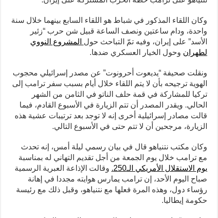
وكان اللقاء المذكور في شباط هو اللقاء السابع بينهما خلال سنة
واحدة، ودام ساعتين ونصف الساعة قبيل شن حرب “زئير
الأسد” على إيران، وفيه تمّ التباحث حول
المشروع النووي
لطهران
وحول الخيار العسكري ضدها.
ونقلت صحيفة “يديعوت أحرونوت” عن مصدر إسرائيلي محجوب
الهوية ترجيحه بأن لا يتم اللقاء خلال أيام بسبب سفر ترامب إلى
تركيا للمشاركة في قمة حلف الناتو في الثامن من الشهر
الحالي. ويقدر المصدر أن تتم الزيارة في الأسبوع القادم، فيما
قالت مصادر إسرائيلية أخرى إنه لا توجد بعد ترتيبات عشية هذه
الزيارة، مرجحين أن لا تتم حتى في الأسبوع التالي.
وكان مكتب نتنياهو قال في بيان رسمي ليلة أمس، إنه تحدث
مع ترامب خلال يوم الجمعة من أجل تقديم التهاني له بمناسبة
يوم الاستقلال الأمريكي الـ250.
وقالت الإذاعة العبرية الرسمية
صباح اليوم الأحد، إن ترامب يمارس هوايته مجددا في إهانة
رؤساء دول، وهذه المرة فعلها مع نتنياهو، وقبل ذلك مع رئيسة
حكومة إيطاليا.