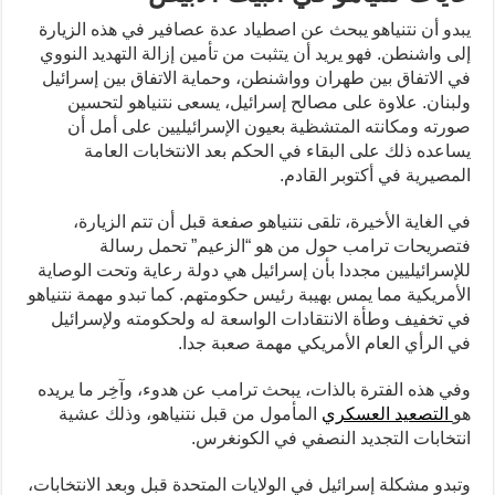
يبدو أن نتنياهو يبحث عن اصطياد عدة عصافير في هذه الزيارة
إلى واشنطن. فهو يريد أن يتثبت من تأمين إزالة التهديد النووي
في الاتفاق بين طهران وواشنطن، وحماية الاتفاق بين إسرائيل
ولبنان. علاوة على مصالح إسرائيل، يسعى نتنياهو لتحسين
صورته ومكانته المتشظية بعيون الإسرائيليين على أمل أن
يساعده ذلك على البقاء في الحكم بعد الانتخابات العامة
المصيرية في أكتوبر القادم.
في الغاية الأخيرة، تلقى نتنياهو صفعة قبل أن تتم الزيارة،
فتصريحات ترامب حول من هو “الزعيم” تحمل رسالة
للإسرائيليين مجددا بأن إسرائيل هي دولة رعاية وتحت الوصاية
الأمريكية مما يمس بهيبة رئيس حكومتهم. كما تبدو مهمة نتنياهو
في تخفيف وطأة الانتقادات الواسعة له ولحكومته ولإسرائيل
في الرأي العام الأمريكي مهمة صعبة جدا.
وفي هذه الفترة بالذات، يبحث ترامب عن هدوء، وآخِر ما يريده
هو
التصعيد العسكري
المأمول من قبل نتنياهو، وذلك عشية
انتخابات التجديد النصفي في الكونغرس.
وتبدو مشكلة إسرائيل في الولايات المتحدة قبل وبعد الانتخابات،