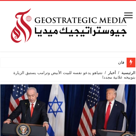
فانتازيا أردنية
الرئيسية
/
أخبار
/
نتنياهو يدعو نفسه للبيت الأبيض وترامب يستبق الزيارة
بتوبيخه علانية مجددا