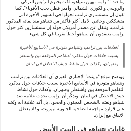
وتابعت: “ترامب يهين نتنياهو، لكنه يحترم الرئيس التركي
والروسي والكوري الشمالي وأمير قطر. يحب الأقوياء”. كما
تقول إن مستشاري ترامب تحولوا في الشهور الأخيرة إلى
متشككين وخائبي الأمل أكثر فأكثر من نتنياهو منذ لقائه المذكور
بترامب. وتنقل عن مصدر أمريكي قوله إن مستشارين كثر حول
ترامب يعتقدون أن نتنياهو أخطأ تقريبا في كل شيء.
العلاقات بين ترامب ونتنياهو متوترة في الأسابيع الأخيرة
بسبب خلافات حول مذكرة التفاهم الموقعة بين واشنطن
وطهران، وكذلك حول نشاط جيش الاحتلال في لبنان
ويوضح موقع “واينت” الإخباري العبري أن العلاقات بين ترامب
ونتنياهو متوترة في الأسابيع الأخيرة بسبب خلافات حول مذكرة
التفاهم الموقعة بين واشنطن وطهران، وكذلك حول نشاط
جيش الاحتلال في لبنان. ويذكّر أن ترامب تحدث علانية ضد
نتنياهو ونعته بالشخص المجنون والجحود، بل أكد علانية أنه وبّخه
على قراره مهاجمة الضاحية الجنوبية لبيروت، وكاد يعطل
الاتفاق مع إيران.
غايات نتنياهو في البيت الأبيض