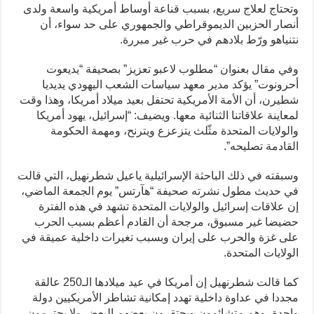
وتحتاج لعلاج سريع، بسبب قناعة أوساط أمريكية واسعة ولدى
أنصار الحزبين الديموقراطي والجمهوري على حد سواء، أن
نتنياهو ورّط بلادهم في حرب غير مبررة.
وفي مقال بعنوان “مطلوب لاعبو تعزيز” بصحيفة “يديعوت
أحرونوت” يؤكد مدير معهد سياسات الشعب اليهودي يديديا
شطيرن، أن الأمة الأمريكية تحتفل بعيد ميلاد أمريكا، وهذا وقت
لمعاينة علاقاتنا الثنائية معها. ويضيف: “إسرائيل، يهود أمريكا
والولايات المتحدة مثّلث يتزعزع ويترنح، ومهمة الحكومة
القادمة تصليحه”.
وسبقته في ذلك الباحثة الإسرائيلية ياعيل شطرنهيل، التي قالت
في حديث مطول نشرته صحيفة “هآرتس” يوم الجمعة الماضي،
إن علاقات إسرائيل والولايات المتحدة تشهد في هذه الفترة
حضيضا غير مسبوق، مرجحة أن القادم أعظم بسبب الحرب
على غزة والحرب على إيران وبسبب تغيرات داخلية عميقة في
الولايات المتحدة.
كما قالت شطرنهيل إن أمريكا في عيد ميلادها الـ250 عالقة
مجددا في عداوة داخلية تهدد إمكانية تشاطر الأمريكيين دولة
واحدة، وهم متشائمون ويحتقرون بعضهم البعض ولا يحترمون