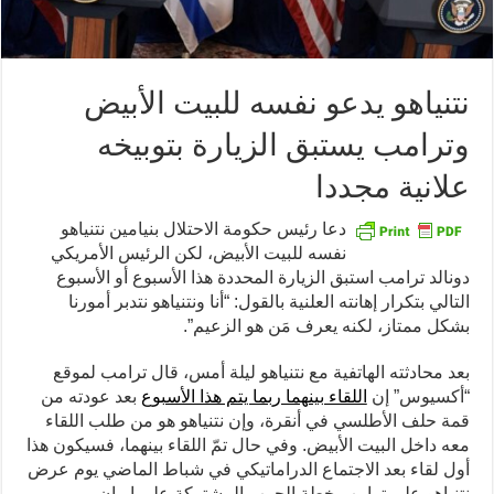
نتنياهو يدعو نفسه للبيت الأبيض
وترامب يستبق الزيارة بتوبيخه
علانية مجددا
دعا رئيس حكومة الاحتلال بنيامين نتنياهو
نفسه للبيت الأبيض، لكن الرئيس الأمريكي
دونالد ترامب استبق الزيارة المحددة هذا الأسبوع أو الأسبوع
التالي بتكرار إهانته العلنية بالقول: “أنا ونتنياهو نتدبر أمورنا
بشكل ممتاز، لكنه يعرف مَن هو الزعيم”.
بعد محادثته الهاتفية مع نتنياهو ليلة أمس، قال ترامب لموقع
“أكسيوس” إن
اللقاء بينهما ربما يتم هذا الأسبوع
بعد عودته من
قمة حلف الأطلسي في أنقرة، وإن نتنياهو هو من طلب اللقاء
معه داخل البيت الأبيض. وفي حال تمّ اللقاء بينهما، فسيكون هذا
أول لقاء بعد الاجتماع الدراماتيكي في شباط الماضي يوم عرض
نتنياهو على ترامب خطة الحرب المشتركة على إيران.