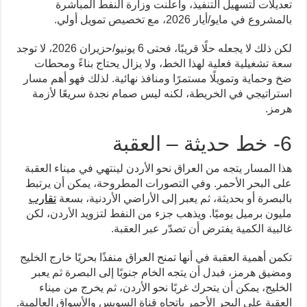
تعديلات لتسهيل التنفيذ، وأعلنت وزارة النفط المباشرة
بالمشروع في مايو/أيار 2026، مع تخصيص تمويل أولي.
لكن ذلك لا يجعله حلًا قريبًا، فحتى 6 يونيو/حزيران 2026، لا توجد
سعة تشغيلية فعلية لهذا الخط، ولا يزال يحتاج بناءً ومحطات
ضخ وحماية وتمويلًا مستمرًا ومنافذ نهائية. لذلك فهو أهم مسار
استراتيجي في الخريطة، لكنه ليس صمام نجدة سريعًا لأزمة
هرمز.
6- خط حديثة – العقبة
هذا المسار يتجه من العراق نحو الأردن لينتهي في ميناء العقبة
على البحر الأحمر. وفي التصورات المطروحة، يمكن أن يرتبط
بالبصرة أو بحديثة، ثم يعبر إلى الأراضي الأردنية، بسعة
تقارب
مليون برميل يوميًا. ويذهب جزء من النفط لتزويد الأردن، لكن
غالبية الكمية يفترض أن تصدّر عبر العقبة.
تكمن أهمية العقبة في أنها تمنح العراق منفذًا بحريًا خارج الخليج
ومضيق هرمز، فبدل أن يتجه الخام جنوبًا إلى البصرة ثم يعبر
الخليج، يمكن أن يتحرك غربًا نحو الأردن، ثم يخرج من ميناء
العقبة على البحر الأحمر باتجاه قناة السويس والأسواق العالمية.