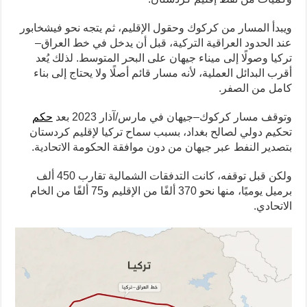
ويبدأ المسار من كركوك وحقول الإقليم، ثم يتجه نحو فيشخابور
عند الحدود العراقية التركية، قبل أن يدخل في خط العراق–
تركيا وصولًا إلى ميناء جيهان على البحر المتوسط. لذلك يُعد
أقرب البدائل العملية، لأنه مسار قائم أصلًا ولا يحتاج إلى بناء
كامل من الصفر.
وتوقف مسار كركوك–جيهان في مارس/آذار 2023 بعد
حكم
تحكيم دولي لصالح بغداد، بسبب سماح تركيا لإقليم كردستان
بتصدير النفط عبر جيهان من دون موافقة الحكومة الاتحادية.
ولكن قبل توقفه، كانت التدفقات الشمالية تقارب 450 ألف
برميل يوميًا، منها نحو 370 ألفًا من الإقليم و75 ألفًا من الخام
الاتحادي.