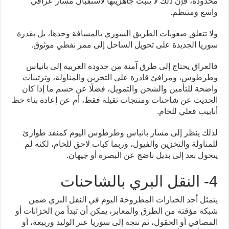
محدودة، فإن ذلك لا يثبت جاهزيتها لاستقبال مسار عراقي
واسع ومنتظم.
ولا تتعلق صعوبات الطريق السوري بالمسافة وحدها، بل بقدرة
سوريا الجديدة على تحويل الساحل إلى ممر نفطي موثوق.
فالعراق يحتاج إلى طرق آمنة من حدوده الغربية إلى بانياس
وطرطوس، ومرافئ قادرة على التخزين والمناولة، وترتيبات
واضحة للتأمين والشحن والتمويل، فضلًا عن حسم ما إذا كان
الحديث عن شاحنات ومنتجات ثقيلة فقط، أم عن إعادة بناء خط
أنابيب فعلي للخام.
لذلك ينظر إلى مسار بانياس وطرطوس اليوم كمنفذ طوارئ
للمناولة والتخزين والفيول، وربما كباب لاحق للخام، لكنه لم
يتحول بعد إلى بديل ناضج عن البصرة أو جيهان.
4- النقل البري بالشاحنات
يتمثل أحد الخيارات المطروحة اليوم في النقل البري ضمن
شبكة مؤقتة من الطرق والمعابر، يمكن أن تبدأ من الخزانات أو
المصافي أو الحقول، ثم تتجه إلى سوريا عبر الوليد وربيعة، أو