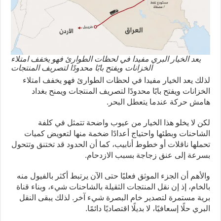
يعد الخيار البري مفيدا في لحظات الطوارئ فهو يخفف امتلاء
الخزانات ويفتح بابًا محدودًا لتصريف المنتجات
لذلك يعد الخيار مفيدا في لحظات الطوارئ فهو يخفف امتلاء
الخزانات ويفتح بابًا محدودًا لتصريف المنتجات ويمنح بغداد
هامش حركة عندما يتعطل البحر.
لكن لا يخلو هذا الخيار من عيوب واضحة تتمثل في كلفة
الشاحنات وبطئها واحتياج أعدادًا ضخمة منها لتعويض كميات
تحملها ناقلات أو خطوط أنابيب، كما أن الحدود قد تختنق وتتحول
بسرعة إلى عنق زجاجة بسبب الازدحام.
والأهم أن الجزء الموثق فعليًا حتى الآن يرتبط أكثر بالفيول منه
بالخام، إذ إن نقل المنتجات الثقيلة بالشاحنات شيء، وبناء قناة
برية مستمرة لتصدير خام البصرة شيء آخر. لذلك يبقى النقل
البري حلًا إسعافيًا، لا بديلًا اقتصاديًا دائمًا.