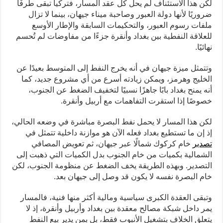
لكن هذا الاستئناف لم يحل كل عقد المسار، فتركيا تبقى طرفًا
ضروريًا لأنها دولة العبور وصاحبة ميناء جيهان، بينما لا تزال
ملفات رسوم العبور، والتحكيمات السابقة والإطار الأوسع
للعلاقة النفطية بين بغداد وأنقرة جزءًا من مفاوضات لم تُحسم
نهائيًا.
وتتمثل ميزة جيهان في أنه يخرج النفط إلى المتوسط بعيدًا عن
الخليج وهرمز، ويمكن زيادته أسرع من أي مشروع جديد، كما
أنه يمنح بغداد بابًا جاهزًا نسبيًا لتخفيف الضغط عن الجنوب،
خصوصًا إذا استقرت التفاهمات مع أربيل وأنقرة.
لكن هذا المسار لا يحمل نفط البصرة مباشرة في وضعه الحالي،
إذ إن ما تستطيع بغداد فعله الآن هو موازنة داخلية تتمثل في
تصدير
خام كركوك شمالًا عبر جيهان، ثم تعويض المصافي
الشمالية بكميات من خام الجنوب بدل الكميات التي ذهبت إلى
التصدير. وبهذه الطريقة يخف الضغط عن منظومة الجنوب، لكن
خام البصرة نفسه لا يكون قد وصل إلى جيهان بعد.
وتبقى العقدة الكبرى سياسية ومالية أكثر منها فنية، فالمسار
يمر داخل شبكة مصالح معقدة بين بغداد وأربيل وأنقرة، إذ لا
يتعلق الخلاف بتشغيل الأنبوب فقط، بل بمن يدير بيع النفط