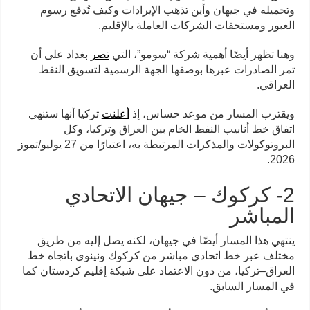
وتحميله في جيهان وأين تذهب الإيرادات وكيف تُدفع رسوم
العبور ومستحقات الشركات العاملة بالإقليم.
وهنا تظهر أيضًا أهمية شركة “سومو”، التي
تصر
بغداد على أن
تمر الصادرات عبرها بوصفها الجهة الرسمية لتسويق النفط
العراقي.
ويقترب المسار من موعد حساس، إذ
أعلنت
تركيا أنها ستنهي
اتفاق خط أنابيب النفط الخام بين العراق وتركيا، وكل
البروتوكولات والمذكرات المرتبطة به، اعتبارًا من 27 يوليو/تموز
2026.
2- كركوك – جيهان الاتحادي
المباشر
ينتهي هذا المسار أيضًا في جيهان، لكنه يصل إليه من طريق
مختلف عبر خط اتحادي مباشر من كركوك ونينوى باتجاه خط
العراق–تركيا، من دون الاعتماد على شبكة إقليم كردستان كما
في المسار السابق.