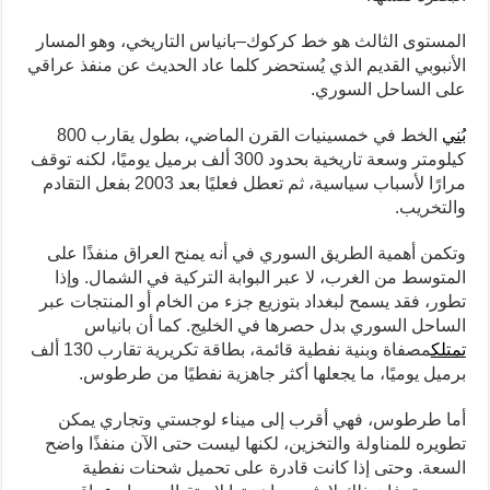
المستوى الثالث هو خط كركوك–بانياس التاريخي، وهو المسار
الأنبوبي القديم الذي يُستحضر كلما عاد الحديث عن منفذ عراقي
على الساحل السوري.
بُني
الخط في خمسينيات القرن الماضي، بطول يقارب 800
كيلومتر وسعة تاريخية بحدود 300 ألف برميل يوميًا، لكنه توقف
مرارًا لأسباب سياسية، ثم تعطل فعليًا بعد 2003 بفعل التقادم
والتخريب.
وتكمن أهمية الطريق السوري في أنه يمنح العراق منفذًا على
المتوسط من الغرب، لا عبر البوابة التركية في الشمال. وإذا
تطور، فقد يسمح لبغداد بتوزيع جزء من الخام أو المنتجات عبر
الساحل السوري بدل حصرها في الخليج. كما أن بانياس
تمتلك
مصفاة وبنية نفطية قائمة، بطاقة تكريرية تقارب 130 ألف
برميل يوميًا، ما يجعلها أكثر جاهزية نفطيًا من طرطوس.
أما طرطوس، فهي أقرب إلى ميناء لوجستي وتجاري يمكن
تطويره للمناولة والتخزين، لكنها ليست حتى الآن منفذًا واضح
السعة. وحتى إذا كانت قادرة على تحميل شحنات نفطية