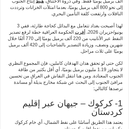
ألف برميل يوميًا فقط. وفي ذروة الاختناق،
هبط
إنتاج الجنوب
إلى نحو 800 ألف برميل يوميًا، بعدما امتلأت الخزانات وترددت
الناقلات وارتفعت كلفة التأمين البحري.
لهذا أصبحت بغداد تتعامل مع البدائل كحاجة طارئة، ففي 3
يونيو/حزيران 2026،
أقرت
الحكومة العراقية خطة لرفع تصدير
النفط عبر الأنابيب من 220 ألف برميل يوميًا إلى 770 ألفًا خلال
شهرين ونصف، وزيادة التصدير بالشاحنات إلى 420 ألف برميل
يوميًا على ثلاث مراحل.
لكن حتى لو تحقق هذان الهدفان كاملين، فإن المجموع النظري
لا يتجاوز 1.19 مليون برميل يوميًا، أي أقل بكثير من طاقة
الجنوب المعتادة. ومن هنا انتقل النقاش في العراق من تحسين
مرافئ الجنوب إلى البحث عن شبكة مخارج بديلة أو مساندة
نرصدها كالتالي:
1- كركوك – جيهان عبر إقليم
كردستان
يعتمد هذا الطريق أساسًا على نفط الشمال، أي خام كركوك
وكميات من نفط إقليم كردستان.