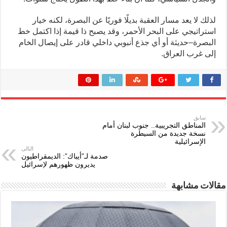
لذلك لا يعد مسار العقبة بديلًا فوريًا عن البصرة، لكنه خيار
استراتيجي على البحر الأحمر، وقد يصبح ذا قيمة إذا اكتمل خط
البصرة–حديثة أو أي جذع أنبوبي داخلي قادر على إيصال الخام
إلى غرب العراق.
سابق
المناطق التجريبية.. جنوب لبنان أمام
نسخة جديدة من السيطرة
الإسرائيلية
التالى
صدمة لـ”أيباك”: الديمقراطيون
يديرون ظهورهم لإسرائيل
مقالات مشابهة