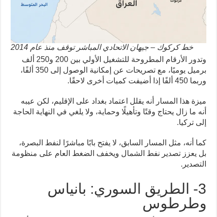
خط كركوك – جيهان الاتحادي المباشر توقف منذ عام 2014
وتدور الأرقام المطروحة للتشغيل الأولي بين 200 و250 ألف
برميل يوميًا، مع تصريحات عن إمكانية الوصول إلى 350 ألفًا،
وربما 450 ألفًا إذا أضيفت كميات أخرى لاحقًا.
ميزة هذا المسار أنه يقلل اعتماد بغداد على الإقليم، لكن عيبه
أنه ما زال يحتاج وقتًا وتأهيلًا وحماية، ولا يلغي في النهاية الحاجة
إلى تركيا.
كما أنه، مثل المسار السابق، لا يفتح بابًا مباشرًا لنفط البصرة،
بل يعزز تصدير نفط الشمال ويخفف الضغط العام على منظومة
التصدير.
3- الطريق السوري: بانياس
وطرطوس