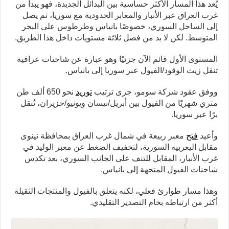
يُعد هذا المسار الأكثر حساسية بين البدائل الجديدة، فهو يبدأ من
غرب العراق عبر الأنبار والمعابر الحدودية مع سوريا، ثم يصل
إلى الساحل السوري، خصوصًا بانياس وطرطوس على البحر
المتوسط. لكن لا بد من فصل ثلاثة مستويات داخل هذا الطريق.
المستوى الأول قائم الآن جزئيًا وهو عبارة عن شاحنات عراقية
تنقل زيت الوقود/الفيول عبر سوريا إلى بانياس.
ووفق عقود شركة سومو، جرى ترتيب
توريد
نحو 650 ألف طن
متري شهريًا من الفيول بين أبريل/نيسان ويونيو/حزيران، تُنقل
برًا عبر سوريا.
وأعيد
فتح
معبر ربيعة في شمال غرب العراق بمحافظة نينوى
مقابل اليعربية السورية، لتخفيف الضغط عن معبر الوليد في
غرب الأنبار، المقابل للتنف على الجانب السوري، بعد تكدس
شاحنات الفيول المتجهة إلى بانياس.
وهذا مسار طوارئ فعلي، لكنه يتعلق بالفيول والمنتجات الثقيلة
أكثر من ارتباطه بخام التصدير التقليدي.