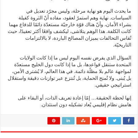
ما يحدث اليوم هو نهاية مرحلة، وليس مجرّد تعديل في
السياسات. نهاية وهم استمرّ لعقود، مفاده أنّ الثروة كفيلة
بشراء الأمان، وأنّ هناك قوّة خارجيّة مستعدّة دائمًا للدفاع مهما
كانت الكلفة. هذا الوهم يتلاشى، ليكشف واقعًا أكثر تعقيدًا، حيث
تُقاس التحالفات بميزان المصالح الباردة، لا بالالتزامات
التاريخيّة.
السؤال الذي يفرض نفسه اليوم ليس ما إذا كانت الولايات
المتحدة ستنقل قواعدها، بل ما إذا كانت دول الخليج مستعدّة
لمواجهة عالم بلا مظلّة دائمة. في هذا العالم، لا يُشترى الأمن،
بل يُبنى. ولا تُمنح الحماية، بل تُنتزع عبر توازنات دقيقة واستقلال
استراتيجي حقيقي.
إنها لحظة الحقيقة… إمّا إعادة تعريف الذات، أو البقاء على
هامش نظام إقليمي يُعاد تشكيله دون استئذان.