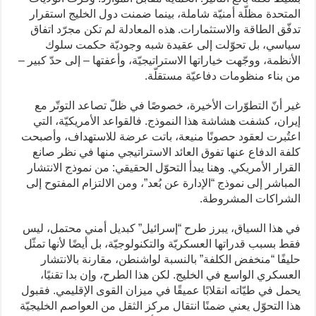
المتحدة مظلّة أمنيّة شاملة، بينما ضمنت دول الخليج استقرار
تدفّق الطاقة والاستثمارات. هذه المعادلة لم تكن مجرّد اتفاق
سياسي، بل تحوّلت إلى عقيدة شبه وجوديّة حكمت سلوك
الأنظمة، ووجّهت خياراتها الاستراتيجيّة، وأعفتها – إلى حدّ كبير –
من بناء منظومات دفاعيّة مستقلّة.
غير أنّ التطوّرات الأخيرة، خصوصًا في ظلّ تصاعد التوتّر مع
إيران، كشفت هشاشة هذا النموذج. فالقواعد الأمريكيّة، التي
اعتُبرت لعقود حصونًا منيعة، باتت عرضة للاستهداف، وأصبحت
كلفة الدفاع عنها تفوق العائد الاستراتيجي منها في نظر صانع
القرار الأمريكي. وهنا يبدأ التحوّل الحقيقي: من نموذج الانتشار
المباشر إلى نموذج “الإدارة عن بُعد”، ومن الالتزام المفتوح إلى
الشراكات المشروطة.
في هذا السياق، يبرز طرح “إسرائيل” كبديل أمني محتمل، ليس
فقط بسبب قدراتها العسكريّة والتكنولوجيّة، بل أيضًا لأنها تمثّل
حليفًا “منخفض الكلفة” بالنسبة لواشنطن، مقارنة بالانتشار
العسكري الواسع في الخليج. لكن هذا الطرح، وإن بدا تقنيًا،
يحمل في طيّاته انقلابًا عميقًا في ميزان القوى الإقليمي. فقبول
هذا التحوّل يعني ضمنًا انتقال مركز الثقل من العواصم الخليجيّة