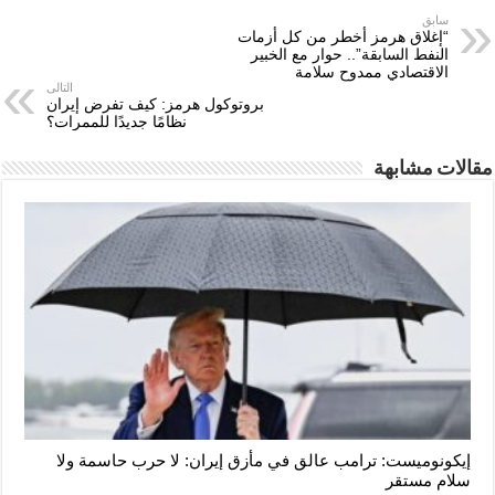
سابق
“إغلاق هرمز أخطر من كل أزمات
النفط السابقة”.. حوار مع الخبير
الاقتصادي ممدوح سلامة
التالى
بروتوكول هرمز: كيف تفرض إيران
نظامًا جديدًا للممرات؟
مقالات مشابهة
إيكونوميست: ترامب عالق في مأزق إيران: لا حرب حاسمة ولا
سلام مستقر