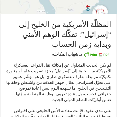
المظلّة الأمريكية من الخليج إلى
“إسرائيل”: تفكّك الوهم الأمني
وبداية زمن الحساب
د. شهاب المكاحله
لم يكن الحديث المتداول عن إمكانيّة نقل القواعد العسكريّة
الأمريكيّة من الخليج إلى “إسرائيل” مجرّد تسريب عابر أو مناورة
تكتيكيّة مرتبطة بظرف عسكري طارئ، بل هو مؤشّر عميق
على تحوّل استراتيجي يطال جوهر العلاقة بين واشنطن وحلفائها
التقليديين في الخليج. ما نشهده اليوم ليس إعادة تموضع
جغرافي فحسب، بل إعادة تعريف لوظيفة المنطقة برمّتها
ضمن أولويّات النظام الدولي الجديد.
على مدى عقود، قامت معادلة الأمن الخليجي على افتراض
بسيط لكنه بالغ التأثير: الحماية مقابل الموارد. وفّرت الولايات