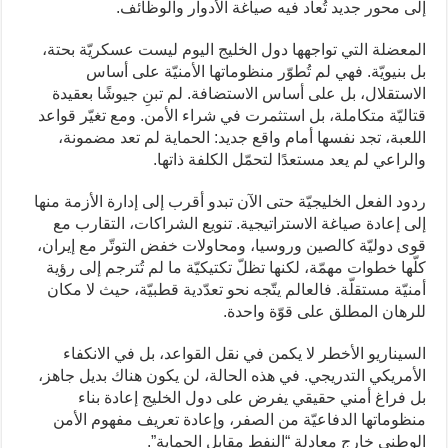
إلى محور جديد تُعاد فيه صياغة الأدوار والوظائف.
المعضلة التي تواجهها دول الخليج اليوم ليست عسكريّة بحتة،
بل بنيويّة. فهي لم تُطوّر منظوماتها الأمنيّة على أساس
الاستقلال، بل على أساس الاستضافة. لم تبنِ جيوشًا بعقيدة
قتاليّة متكاملة، بل استثمرت في شراء الأمن. ومع تغيّر قواعد
اللعبة، تجد نفسها أمام واقع جديد: الحماية لم تعد مضمونة،
والراعي لم يعد مستعدًا لتحمّل الكلفة ذاتها.
ردود الفعل الخليجيّة حتى الآن تبدو أقرب إلى إدارة الأزمة منها
إلى إعادة صياغة الاستراتيجية. تنويع الشراكات، التقارب مع
قوى دوليّة كالصين وروسيا، ومحاولات خفض التوتّر مع إيران،
كلّها خطوات مهمّة، لكنها تظلّ تكتيكيّة ما لم تُترجم إلى رؤية
أمنيّة مستقلّة. فالعالم يتّجه نحو تعدّدية قطبيّة، حيث لا مكان
للرهان المطلق على قوّة واحدة.
السيناريو الأخطر لا يكمن في نقل القواعد، بل في الانكفاء
الأمريكي التدريجي. في هذه الحالة، لن يكون هناك بديل جاهز،
بل فراغ أمني حقيقي يفرض على دول الخليج إعادة بناء
منظوماتها الدفاعيّة من الصفر، وإعادة تعريف مفهوم الأمن
الوطني خارج معادلة “النفط مقابل الحماية”.