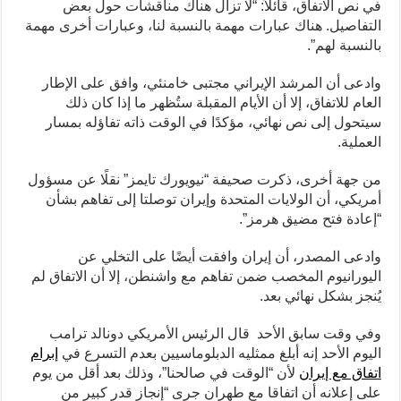
في نص الاتفاق، قائلاً: “لا تزال هناك مناقشات حول بعض
التفاصيل. هناك عبارات مهمة بالنسبة لنا، وعبارات أخرى مهمة
بالنسبة لهم”.
وادعى أن المرشد الإيراني مجتبى خامنئي، وافق على الإطار
العام للاتفاق، إلا أن الأيام المقبلة ستُظهر ما إذا كان ذلك
سيتحول إلى نص نهائي، مؤكدًا في الوقت ذاته تفاؤله بمسار
العملية.
من جهة أخرى، ذكرت صحيفة “نيويورك تايمز” نقلًا عن مسؤول
أمريكي، أن الولايات المتحدة وإيران توصلتا إلى تفاهم بشأن
“إعادة فتح مضيق هرمز”.
وادعى المصدر، أن إيران وافقت أيضًا على التخلي عن
اليورانيوم المخصب ضمن تفاهم مع واشنطن، إلا أن الاتفاق لم
يُنجز بشكل نهائي بعد.
وفي وقت سابق الأحد قال الرئيس الأمريكي دونالد ترامب
اليوم ‌الأحد إنه أبلغ ممثليه الدبلوماسيين بعدم التسرع في
إبرام
اتفاق مع إيران
لأن “الوقت في صالحنا”، وذلك بعد أقل من يوم
على إعلانه أن اتفاقا مع طهران جرى “إنجاز قدر كبير من