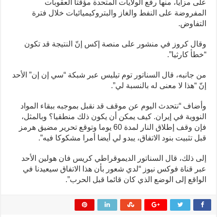
على مزايا، منها رفع الولايات المتحدة مؤقتا العقوبات
المفروضة على النفط والغاز والبتروكيميائيات خلال فترة
التفاوض.
وقال كروز في منشور على منصة إكس إنّ النتيجة قد تكون
“خطأ كارثيا”.
من جانبه، قال السناتور توم تيليس عبر شبكة “سي إن إن” الأحد
إنّ “هذا لا معنى له بالنسبة لي”.
وأضاف “نتحدث اليوم عن موقف قد نقبل بموجبه ببقاء المواد
النووية في إيران. كيف يمكن أن يكون ذلك منطقيا؟ وبالمثل،
فإن وقف إطلاق النار لمدة 60 يوما وتوقع تحرير مضيق هرمز
قبل تثبيت بنود الاتفاق، يبدو لي أيضا أمرا مشكوكا فيه”.
إلى ذلك، قال السناتور الديموقراطي كريس فان هولين الأحد
عبر قناة فوكس نيوز “لدي شعور بأن هذا الاتفاق سيعيدنا في
الواقع إلى الوضع الذي كان قائما قبل الحرب”.