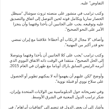
التفاوض” عليه.
وكتب ترامب في منشور على منصته تروث سوشال “سيظل
الحصار ساريا وبكامل قوته لحين ‌التوصل إلى اتفاق والتصديق
‌عليه وتوقيعه. يجب على الجانبين أن يأخذا وقتهما وأن ‌ينجزا
الأمر على النحو الصحيح”.
وأضاف “لا مجال لارتكاب أي أخطاء! علاقتنا مع إيران تمضي
نحو قدر أكبر من المهنية”.
وكتب ترامب “يجب على كلا الجانبين أن يأخذا وقتهما ويتوصلا
إلى الحل الصحيح”، منتقدا في الوقت ذاته الاتفاق النووي الذي
أبرمه الرئيس السابق باراك أوباما مع طهران في العام 2015.
وأوضح “لكن عليهم أن يفهموا أنه لا يمكنهم تطوير أو الحصول
على سلاح نووي أو قنبلة نووية”.
وفي تصريحاته حول الدبلوماسية بين الولايات المتحدة وإيران،
شكر ترامب الدول المعنية في الشرق الأوسط.
وأشار إلى أن بعض الدول قد تنضم إلى “اتفاقيات أبراهام”، في