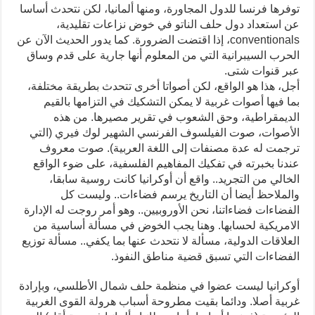
توفرها فرنسا للدول المجاورة، ومنها ألمانيا، لكن نتحدث أساسا
عن استعداد دول حلف الناتو في خوض نزاعات تقليدية،
conventionals، إذا اقتضت الضرورة. كما يدور الحديث الآن عن
الحرب السيبرانية التي من المعلوم أنها جارية على قدم وساق
عبر قنوات شتى.
أجل، هذا هو الواقع، لكن أصواتا أخرى تتحدث بطريقة مختلفة،
بما فيها أصوات غربية لا يمكن التشكيك في التزامها بالقيم
الديمقراطية، وحق الشعوب في تقرير مصيرها. من هذه
الأصوات، صوت الفيلسوف الفرنسي الشهير لوك فيري (التي
ترجمت له عدة مصنفات إلى اللغة العربية). صوت معروف
عندنا بخبرته في تفكيك المفاهيم الفلسفية، على ضوء الواقع
الخالي من التجريد.. واقع أن أوكرانيا كانت روسية سابقا،
والملاحظ أيضا أن التاريخ يرسم فضاءات.. وليست كل
الفضاءات فضاءاتنا، نحن الأوروبيين.. وهو أمر روجت له الإدارة
الامريكية لحسابها. وهنا يجب الخوض في مسألة أساسية من
العلاقات الدولية، مسألة لا نتحدث عنها بما يكفي.. مسألة توزيع
الفضاءات التي تسبق قضية مناطق النفوذ.
أوكرانيا ليست عضوا في منظمة حلف شمال الأطلسي، وبإرادة
غربية أصلا. ودائما بقيت مطروحة أسباب هرولة القوى الغربية