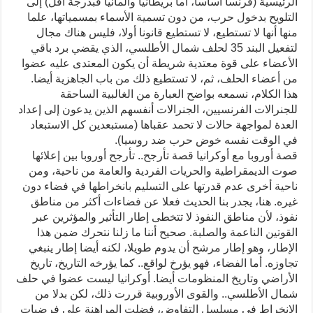
الرئيسية (فرنسا أساسا، أما بريطانيا وألمانيا فبدرجة أقل) إلى
التلويح بدخول حرب، من دون تسمية الأسماء بمسمياتها، علما
منها أنها لا تستطيع، لا تستطيع قانونا أولا، فليس هناك مجال
لتفعيل البند 35 لحلف شمال الأطلسي، الذي يقضي برد باقي
الأعضاء على قوة معتدية شريطة أن يكون المعتدى عليه عضوا
من أعضاء الحلف، ثم، لا تستطيع ذلك من باب الجاهزية أيضا.
هذا الكلام، نسمعه بواضح العبارة من الغالبية الساحقة
للجنرالات الفرنسيين، الجنرالات أنفسهم الذين يدعون إلى إعداد
العدة لمواجهة حالات لا تحمد عقباها (مستبعدين كل الاستبعاد
في الوقت نفسه خوض حرب ضد روسيا).
قصة أوروبا مع أوكرانيا قصة تأرجح.. تأرجح أوروبا بين إعلائها
صوت الديمقراطية والحريات الفردية والعامة من ناحية، ومن
ناحية أخرى عدم قدرتها على التسليم بانخراطها في فضاء دون
غيره. هنا، يجدر بنا الحديث فعلا عن فضاءات أكثر من مناطق
نفوذ، لأن مناطق النفوذ لا تتخطى إطار التأثير والمؤثرين عبر
القوتين الناعمة والصلبة. صحيح أننا ما زلنا نتحرك ضمن هذا
الإطار، وهو إطار مرشح أن يدوم طويلا، لكنه أيضا إطار ينبغي
تجاوزه. أما الفضاء، فهو يؤرخ لواقع.. كما يؤرخه التاريخ، تاريخ
الأراضي وتاريخ المنظومات أيضا. أوكرانيا ليست عضوا في حلف
شمال الأطلسي.. والقوى الأوروبية قررت ذلك، لكن بدلا من
الانخراط في مسلسل التفاوض، فضلت المراهنة على فرضيات