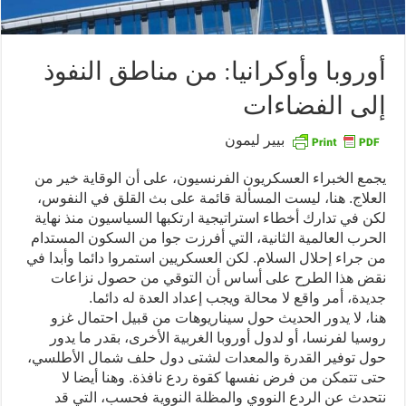
أوروبا وأوكرانيا: من مناطق النفوذ
إلى الفضاءات
بيير ليمون
يجمع الخبراء العسكريون الفرنسيون، على أن الوقاية خير من
العلاج. هنا، ليست المسألة قائمة على بث القلق في النفوس،
لكن في تدارك أخطاء استراتيجية ارتكبها السياسيون منذ نهاية
الحرب العالمية الثانية، التي أفرزت جوا من السكون المستدام
من جراء إحلال السلام. لكن العسكريين استمروا دائما وأبدا في
نقض هذا الطرح على أساس أن التوقي من حصول نزاعات
جديدة، أمر واقع لا محالة ويجب إعداد العدة له دائما.
هنا، لا يدور الحديث حول سيناريوهات من قبيل احتمال غزو
روسيا لفرنسا، أو لدول أوروبا الغربية الأخرى، بقدر ما يدور
حول توفير القدرة والمعدات لشتى دول حلف شمال الأطلسي،
حتى تتمكن من فرض نفسها كقوة ردع نافذة. وهنا أيضا لا
نتحدث عن الردع النووي والمظلة النووية فحسب، التي قد