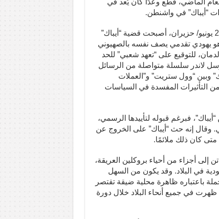
ام الماضي، قطع وعدًا كان يُعد في
ءات “أيباك” في واشنطن.
والآن، مع اقتراب موعد الانتخابات التمهيدية المقررة في 23 يونيو/ حزيران، أصبحت قضية “أيباك”
– وهو يهودي تقدمي يصف نفسه بالصهيوني
ولدمان، للتوقيع على “تعهد شعبي” للحد
رسل لاندر سلسلة متواصلة من الرسائل
باك” وبين “وول ستريت” و”العملات
دس من التأثيرات المفسدة في السياسات
أيباك”، فبرغم قبوله لتأييدها الرسمي،
. وقال إنه حث “أيباك” على الخروج عن
تى كان ذلك ملائمًا.
ن إلى أجزاء من أحياء بروكلين العريقة،
هودية في البلاد. وقد يكون من السهل
لحملة باعتباره ظاهرة محلية ضيقة تقتصر
 ظهرت في جميع أنحاء البلاد خلال دورة