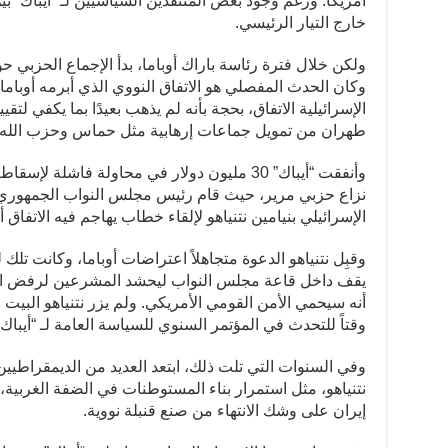
أمريكا. ورغم وجود بعض المنتقدين السياسيين لـ “أيباك” بين 
خارج التيار الرئيسي.
ولكن خلال فترة رئاسة باراك أوباما، بدأ الإجماع الحزبي 
وكان الحدث المفصلي هو الاتفاق النووي الذي أبرمه أوبام
الإسرائيلية الاتفاق، بحجة بأنه لم يذهب بعيدًا بما يكفي لتقيي
طهران من تمويل جماعات إرهابية مثل حماس وحزب الله.
وأنفقت “أيباك” 30 مليون دولار في محاولة فاشلة
نزاع حزبي مرير، حيث قام رئيس مجلس النواب الجمهوري، 
الإسرائيلي بنيامين نتنياهو لإلقاء خطاب يهاجم فيه الاتف
وقبِل نتنياهو الدعوة متجاهلاً اعتراضات أوباما، وكانت تلك
يقف داخل قاعة مجلس النواب ليحشد المشرعين لرفض اتف
أنه سيحمي الأمن القومي الأمريكي. ولم يزر نتنياهو البي
وقتاً للتحدث في المؤتمر السنوي للسياسة العامة لـ “أيباك”
وفي السنوات التي تلت ذلك، ابتعد العديد من الديمقراطي
نتنياهو، مثل استمرار بناء المستوطنات في الضفة الغربية،
إيران على وشك الانتهاء من صنع قنبلة نووية.