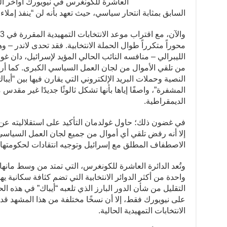
العاشرة للكونغرس في نيويورك أواخر الع
السابق بمثابة انتحار سياسي، حيث تعهد بأنه لن “ينفذ إملا
محوراً متكرراً طوال الحملة الانتخابية. فقد تحدى لاندر 
الليبرالي – منافسه النائب الحالي المؤيد لإسرائيل، دان غ
من تلقي الأموال من لجان العمل السياسي الكبرى. كما أ
النصية وحملات البريد الإلكتروني التي يقارن فيها بين “أي
المشفرة”، واصفًا إياها بأنها تشكل ثالوثًا جديدًا غير مق
الديمقراطية.
في غضون ذلك؛ حاول غولدمان التأكيد على استقلاليته عن “
إلا أنه رفض تلقي أي أموال من جميع لجان العمل السياسي
الاصطفاف المطلق مع إسرائيل وتوجيه انتقادات لحكومتها م
وتُعد الدائرة العاشرة للكونغرس، التي تمتد من وسط مانهات
واحدة من أكثر الدوائر الانتخابية التي تضم كثافة سكانية ي
التقليل من شأن الدور البارز الذي تلعبه “أيباك” في هذه ا
على نيويورك فقط، إلا أن نسخًا مختلفة من هذا المشهد قد
الانتخابات التمهيدية الحالية.