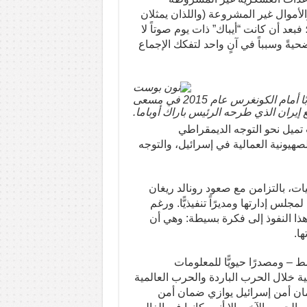
لأموال غير المشروعة (واللذان يمثلان
عد أن كانت “أيباك” ذات يوم صوتاً لا
حيةً وسبباً في آنٍ واحد لتفكك الإجماع
بنيامين نتنياهو، رئيس الوزراء الإسرائيلي، يلقي خطابًا أمام الكونغرس عام 2015 في مسعى
ع إيران الذي طرحه الرئيس باراك أوباما.
تميل نحو التوجه الديمقراطي
صهيونية العمالية في إسرائيل، والتوجه
يات، بالتزامن مع صعود رونالد ريغان
س إدارتها ومديرًاً تنفيذيًّا. ورغم
هذا النفوذ إلى فكرة بسيطة: وهي أن
ا.
ط – ومصدرًا حيويًّا للمعلومات
مية خلال الحرب الباردة والحرب العالمية
مان أمن إسرائيل يوازي ضمان أمن