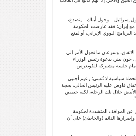
الحين والآخر، إلا أنهم كانوا في الغالب
حول إسرائيل – وحول أيباك – يتصدع،
ا مع إيران؛ فقد عارضت الحكومة
د البرنامج النووي الإيراني، أو لمنع
 لإسقاط الاتفاق، وسرعان ما تحول الأمر إلى
جون بينر، بدعوة رئيس الوزراء
اق أمام جلسة مشتركة للكونغرس.
 لحظة سياسية لا تُنسى: زعيم أجنبي
اق فاوض عليه الرئيس الحالي، بحجة
ت الأبيض خلال تلك الرحلة، لكنه خصص
.
ين عن المواقف المتشددة لحكومة
 وإصرارها الدائم (والخاطئ) على أن