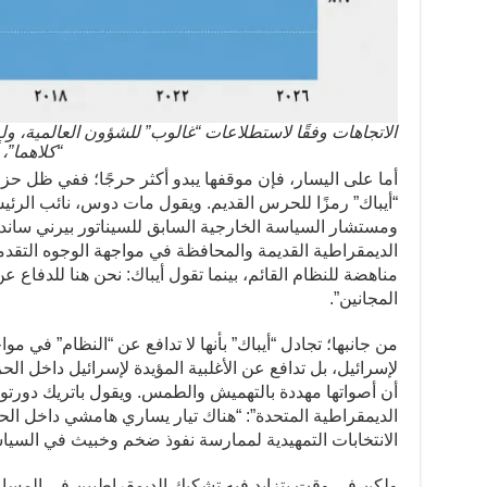
الاتجاهات وفقًا لاستطلاعات “غالوب” للشؤون العالمية، ول
“كلاهما”،
أما على اليسار، فإن موقفها يبدو أكثر حرجًا؛ ففي ظل حزب ي
“أيباك” رمزًا للحرس القديم. ويقول مات دوس، نائب الرئيس
ومستشار السياسة الخارجية السابق للسيناتور بيرني ساندر
الديمقراطية القديمة والمحافظة في مواجهة الوجوه التقد
مناهضة للنظام القائم، بينما تقول أيباك: نحن هنا للدفاع ع
المجانين”.
من جانبها؛ تجادل “أيباك” بأنها لا تدافع عن “النظام” في مو
لإسرائيل، بل تدافع عن الأغلبية المؤيدة لإسرائيل داخل ال
أن أصواتها مهددة بالتهميش والطمس. ويقول باتريك دورت
الديمقراطية المتحدة”: “هناك تيار يساري هامشي داخل ال
الانتخابات التمهيدية لممارسة نفوذ ضخم وخبيث في السيا
ولكن في وقت يتزايد فيه تشكيك الديمقراطيين في المس