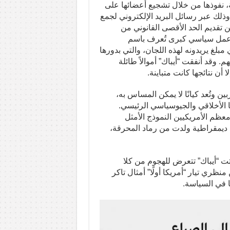
ية، نفوذها من خلال تشجيع أعضائها على
ذلك عبر رسائل البريد الإلكتروني لجمع
ين تقديم الحد الأقصى القانوني من
ة عمل سياسي كبرى تُعرف باسم
مبلغ يريدونه لهذه اللجان، والتي بدورها
 وقد أنفقت “أيباك” أموالاً طائلة
 أن نتائجها كانت متباينة.
 وتُعد كيانًا لا يمكن المساس به،
ها الأخلاقي والجيوسياسي الرئيسي.
تأسيس إسرائيل عام 1948، اعتبرها معظم الأمريكيين النموذج الأمثل
دية ديمقراطية ولدت من رماد المحرقة،
اتت “أيباك” تتعرض للهجوم من كلا
نظري تيار “أمريكا أولًا” أمثال تاكر
ا في السياسة.