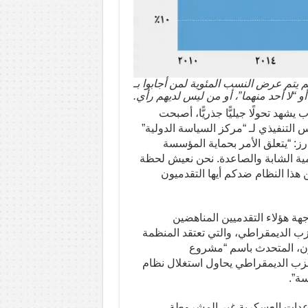
م يتم عرض النسب المئوية لمن أجابوا بـ
 أو “لا أحد منهما”، أو من ليس لديهم رأي.
شهد تحولًا جيليًّا جذريًّا، أصبحت
 التنفيذي لـ “مركز السياسة الدولية”
ز: “يتعلق الأمر بحماية المؤسسة
مية الشابة والصاعدة. نحن نعيش لحظة
ن هذا النظام ضدكم أيها التقدميون
اجهة هؤلاء التقدميين المناهضين
حزب الديمقراطي، والتي تعتقد المنظمة
ون، المتحدث باسم “مشروع
حزب الديمقراطي يحاول استغلال نظام
سة”.
اعدات العسكرية غير المشروطة