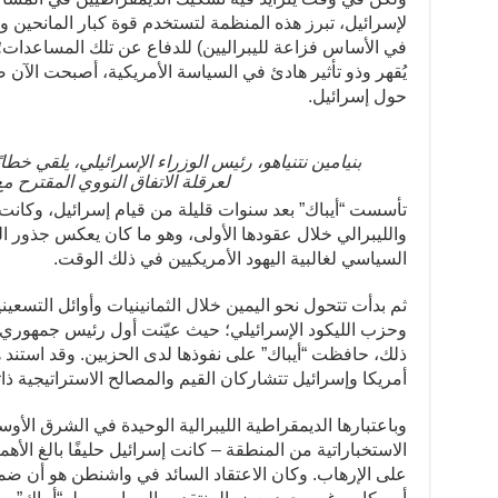
لإسرائيل، تبرز هذه المنظمة لتستخدم قوة كبار المانحين وا
في الأساس فزاعة لليبراليين) للدفاع عن تلك المساعدات؛ فب
يُقهر وذو تأثير هادئ في السياسة الأمريكية، أصبحت الآن ض
حول إسرائيل.
لعرقلة الاتفاق النووي المقترح م
تأسست “أيباك” بعد سنوات قليلة من قيام إسرائيل، وكانت 
والليبرالي خلال عقودها الأولى، وهو ما كان يعكس جذور ال
السياسي لغالبية اليهود الأمريكيين في ذلك الوقت.
ثم بدأت تتحول نحو اليمين خلال الثمانينيات وأوائل التسعين
وحزب الليكود الإسرائيلي؛ حيث عيّنت أول رئيس جمهوري لمجل
ذلك، حافظت “أيباك” على نفوذها لدى الحزبين. وقد استند 
أمريكا وإسرائيل تتشاركان القيم والمصالح الاستراتيجية ذاته
وباعتبارها الديمقراطية الليبرالية الوحيدة في الشرق الأوس
الاستخباراتية من المنطقة – كانت إسرائيل حليفًا بالغ الأه
على الإرهاب. وكان الاعتقاد السائد في واشنطن هو أن ض