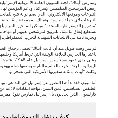
وتمارس “أيباك”، لجنة الشؤون العامة الأمريكية الإسرائيل
رفض المرشحين المناهضين لإسرائيل ودعم المؤيدين لها، و
التبرعات وموقعها الإلكتروني، الذي يضم بوابة تتيح للمانح
التبرعات لأي حملة سياسية. وتمتلك المجموعة أيضًا لجن
“مشروع الديمقراطية المتحدة”. ويمكن للمانحين التبرع بأي 
تستطيع إنفاق ما تشاء للترويج لمرشحين بعينهم أو مهاجمتهم.
وبحرية تامة في الانتخابات التمهيدية للحزب الديمقراطي، إلا
لم يمر وقت طويل منذ أن كانت “أيباك” تحظى بإجماع الحزبين
باعتبارها الحارس للعلاقة الوثيقة التي تربط أمريكا وحليف
وعلى مدى عقود بعد 
لليبرالية ما بعد الحرب العالمية الثانية، بوصفها دولة يهو
وكانت “أيباك” بمثابة سفيرتها الأمريكية التي تفتخر بها.
أما اليوم، فقد بدأ هذا التصور عن إسرائيل في التداعي، وب
الطيفين السياسيين. فمن اليمين؛ تواجه انتقادات لاذعة من م
كارلسون، الذين يجادلون بأن إسرائيل تمارس نفوذًا مفرطً