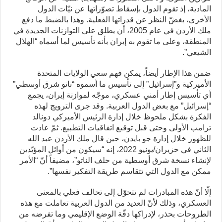
المادية، إذ تقوم الدول بإسقاط تصوّراتها عن نيّات الدول
الأخرى، بغضّ النظر عن قدراتها الفعلية. وهذا بالضبط ما دفع
ملك الأردن في عام 2005، أن يطلق على التوازنات الجديدة في
المنطقة، وعلى ما تقوم به إيران بأنه تأسيس لما أسماه “الهلال
الشيعي”.
ضمن هذا الإطار أيضاً، يمكن فهم سعي الولايات المتحدة
الأميركية و”إسرائيل” إلى تأسيس ما أسموه “ناتو شرق أوسطي”
أي تأسيس إطار أمني عسكري، موجّه لموازنة إيران، يجمع
“إسرائيل” مع بعض الدول العربية. وقد جرى الترويج لهذه
الفكرة بشكل ملحوظ خلال إدارة الرئيس الأميركي دونالد
ترامب الأولى وحتى قبل توقيع اتفاقيات التطبيع. ثمّ عادت
للظهور خلال إدارة جو بايدن، حين قال ملك الأردن عبد الله
الثاني في حزيران/يونيو 2022، إنه “سيكون من أوائل المؤيّدين
لإنشاء نسخة شرق أوسطية من حلف الناتو”، مضيفاً أنّ “الأمر
ممكن مع الدول التي تتقاسم طريقة التفكير نفسها”.
إلّا أنّ هذه المبادرات لم تتحوّل إلى تحالف فعلي بالمعنى
العسكري، وذلك لأنّ العديد من الدول العربية تعاملت مع هذه
الطروحات بحذر، لإدراكها دقّة الوضع الإقليمي وما تفرضه من