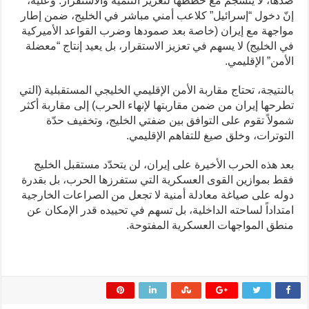
ضدّها، لا ينسجم مع خططها لتعزيز التنمية والاستقرار. وعليه،
إنّ دخول “إسرائيل” كلاعب أمني مباشر في الخليج، ضمن إطار
مواجهة مع إيران (خاصة بعد صمودها وضرب القواعد الأميركية
في الخليج) لا يسهم في تعزيز الاستقرار، بل يعيد إنتاج “معضلة
الأمن” الإقليمي.
بالنتيجة، تحتاج مقاربة الأمن الإقليمي الخليجي المستقبلية (التي
تطرحها إيران من ضمن مقاربتها لإنهاء الحرب) إلى مقاربة أكثر
شمولاً تقوم على التوافق بين ضفتي الخليج، وتخفيف حدّة
التوترات، وخلق صيغ للتفاهم الإقليمي.
بعد هذه الحرب الأخيرة على إيران، لن يتحدّد مستقبل الخليج
فقط بموازين القوى العسكرية التي ستفرزها الحرب، بل بقدرة
دوله على صياغة معادلة أمنية لا تجعل من الصراعات الخارجية
امتداداً لساحته الداخلية، بل تسهم في تحييده قدر الإمكان عن
منطق المواجهات العسكرية المفتوحة.