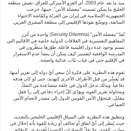
منذ ما بعد عام 2003، أي الغزو الأميركي للعراق، تعيش منطقة
الخليج ما يمكن تسميته “معضلة الأمن”. حينها، خرجت
الجمهورية الإسلامية في إيران من العزلة وكمّاشة الاحتواء
السابقة، وتوسّع نفوذها الإقليمي إلى منطقة المشرق العربي.
تُعدّ “معضلة الأمن” (Security Dilemma) واحدة من أبرز
المفاهيم التفسيرية في العلاقات الدولية خاصة في الأقاليم التي
تتسم بوجود عدة دول إقليمية فاعلة. طوّرها منظّرون في
المدرسة الواقعية لتفسير كيف يمكن أن ينشأ عدم الاستقرار
في الإقليم حتى في غياب نيّات عدائية واضحة.
تقوم هذه النظرية على فكرة أنّ سعي أيّ دولة إلى تعزيز أمنها،
قد يُفسَّر من قبل الأطراف الأخرى كتهديد، حتى لو كان هدفه
دفاعياً. وبذلك تدخل الدول في حلقة متصاعدة من الشكّ
ومحاولة تعزيز القوة، ويؤدّي كلّ إجراء دفاعي إلى ردّ فعل
مقابل، فيتحوّل الأمن القومي للدول إلى مصدر لانعدام الأمن
الجماعي.
وتنطبق هذه النظرية على السياق الإقليمي الخليجي بالتحديد،
حيث يُنظر إلى أيّ اتفاق أو تحالف أو زيادة للقوة بأنه إخلال في
موازين القوى. ولا تقلّ التصوّرات (للتهديد) أهمية عن الوقائع