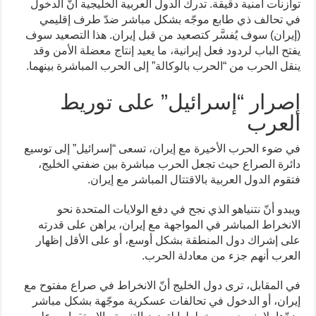
توازنات أمنية دقيقة. تدرك الدول العربية الخليجية أنّ الدخول
في تحالف ذي طابع موجّه بشكل مباشر ضدّ طرف إقليمي
(إيران) سوف يُفسَّر كتصعيد من قبل إيران. هذا التصعيد سوف
يفتح الباب لردود فعل إيرانية، ما يعيد إنتاج معضلة الأمن وقد
ينقل الحرب من “الحرب بالوكالة” إلى الحرب المباشرة بينهما.
إصرار “إسرائيل” على توريط
العرب
في ضوء الحرب الأخيرة مع إيران، تسعى “إسرائيل” إلى توسيع
دائرة الصراع حيث تجعل الحرب مباشرة بين ضفتي الخليج،
فتقوم الدول العربية بالاقتتال المباشر مع إيران.
ويبدو أنّ نتنياهو الذي نجح في دفع الولايات المتحدة نحو
الانخراط المباشر في المواجهة مع إيران، يراهن على قدرته
على إشراك دول المنطقة بشكل أوسع، أو على الأقل إظهار
العرب أنهم جزء من معادلة الحرب.
في المقابل، ترى دول الخليج أنّ الانخراط في صراع مفتوح مع
إيران، أو الدخول في تحالفات عسكرية موجّهة بشكل مباشر